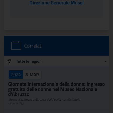
Direzione Generale Musei
Correlati
Tutte le regioni
Regione
2024
8
MAR
Giornata internazionale della donna: ingresso
gratuito delle donne nel Museo Nazionale
d’Abruzzo
Museo Nazionale d'Abruzzo dell'Aquila - ex Mattatoio
L'Aquila (AQ)