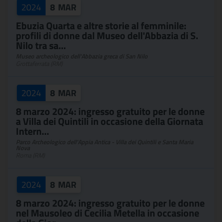
2024
8
MAR
Ebuzia Quarta e altre storie al femminile:
profili di donne dal Museo dell'Abbazia di S.
Nilo tra sa...
Museo archeologico dell'Abbazia greca di San Nilo
Grottaferrata (RM)
2024
8
MAR
8 marzo 2024: ingresso gratuito per le donne
a Villa dei Quintili in occasione della Giornata
Intern...
Parco Archeologico dell'Appia Antica - Villa dei Quintili e Santa Maria
Nova
Roma (RM)
2024
8
MAR
8 marzo 2024: ingresso gratuito per le donne
nel Mausoleo di Cecilia Metella in occasione