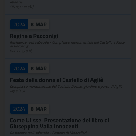
Abbazia
Albugnano (AT)
2024
8
MAR
Regine a Racconigi
Residenze reali sabaude - Complesso monumentale del Castello e Parco
di Racconigi
Racconigi (CN)
2024
8
MAR
Festa della donna al Castello di Agliè
Complesso monumentale del Castello Ducale, giardino e parco di Aglié
Agliè (TO)
2024
8
MAR
Come Ulisse. Presentazione del libro di
Giuseppina Valla Innocenti
Residenze reali sabaude - Castello di Moncalieri