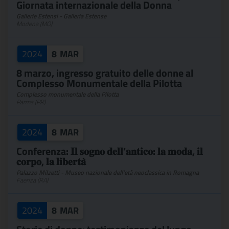
Giornata internazionale della Donna
Gallerie Estensi - Galleria Estense
Modena (MO)
2024
8
MAR
8 marzo, ingresso gratuito delle donne al
Complesso Monumentale della Pilotta
Complesso monumentale della Pilotta
Parma (PR)
2024
8
MAR
Conferenza: 𝐈𝐥 𝐬𝐨𝐠𝐧𝐨 𝐝𝐞𝐥𝐥’𝐚𝐧𝐭𝐢𝐜𝐨: 𝐥𝐚 𝐦𝐨𝐝𝐚, 𝐢𝐥
𝐜𝐨𝐫𝐩𝐨, 𝐥𝐚 𝐥𝐢𝐛𝐞𝐫𝐭𝐚̀
Palazzo Milzetti - Museo nazionale dell'età neoclassica in Romagna
Faenza (RA)
2024
8
MAR