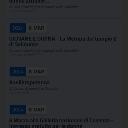
donne attraver...
Museo archeologico nazionale della Sibaritide
Cassano all'Ionio (CS)
2024
8
MAR
GIOVANE E DIVINA - La Metopa dal tempio E
di Selinunte
Museo archeologico nazionale della Sibaritide
Cassano all'Ionio (CS)
2024
8
MAR
#unlibroperanna
Biblioteca Nazionale di Cosenza
Cosenza (CS)
2024
8
MAR
8 Marzo alla Galleria nazionale di Cosenza -
Ingresso gratuito per le donne