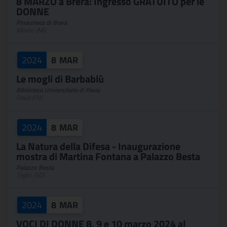
8 MARZO a Brera: Ingresso GRATUITO per le
DONNE
Pinacoteca di Brera
Milano (MI)
2024
8
MAR
Le mogli di Barbablù
Biblioteca Universitaria di Pavia
Pavia (PV)
2024
8
MAR
La Natura della Difesa - Inaugurazione
mostra di Martina Fontana a Palazzo Besta
Palazzo Besta
Teglio (SO)
2024
8
MAR
VOCI DI DONNE 8, 9 e 10 marzo 2024 al