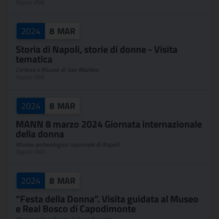
Napoli (NA)
2024
8
MAR
Storia di Napoli, storie di donne - Visita
tematica
Certosa e Museo di San Martino
Napoli (NA)
2024
8
MAR
MANN 8 marzo 2024 Giornata internazionale
della donna
Museo archeologico nazionale di Napoli
Napoli (NA)
2024
8
MAR
“Festa della Donna”. Visita guidata al Museo
e Real Bosco di Capodimonte