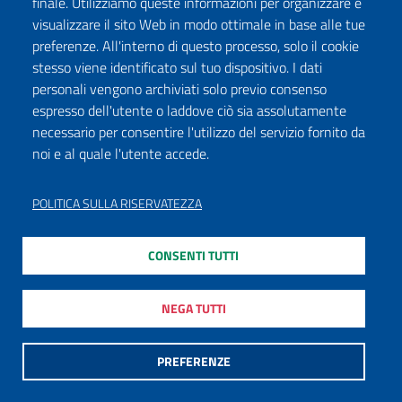
Palazzo Carignano
finale. Utilizziamo queste informazioni per organizzare e
Torino (TO)
visualizzare il sito Web in modo ottimale in base alle tue
preferenze. All'interno di questo processo, solo il cookie
2024
8
MAR
stesso viene identificato sul tuo dispositivo. I dati
personali vengono archiviati solo previo consenso
La donna nella preistoria
espresso dell'utente o laddove ciò sia assolutamente
Museo archeologico nazionale di Altamura
necessario per consentire l'utilizzo del servizio fornito da
Altamura (BA)
noi e al quale l'utente accede.
2024
8
MAR
POLITICA SULLA RISERVATEZZA
Donne al potere. Isabella d’Aragona e Bona
Sforza al Castello di Bari
CONSENTI TUTTI
Castello svevo di Bari
Bari (BA)
NEGA TUTTI
2024
8
MAR
Trame di Peucezia
PREFERENZE
Parco archeologico di Monte Sannace
Gioia del Colle (BA)