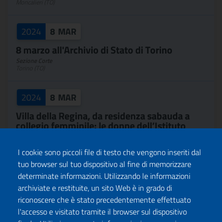
Moncalieri (TO)
2024
8
MAR
8 marzo all'Archivio di Stato di Torino
Sezione Corte
Torino (TO)
2024
8
MAR
Villa della Regina, da residenza sabauda a
collegio femminile: le donne dell’Istituto
Nazionale per...
Villa della Regina
I cookie sono piccoli file di testo che vengono inseriti dal
Torino (TO)
tuo browser sul tuo dispositivo al fine di memorizzare
determinate informazioni. Utilizzando le informazioni
2024
8
MAR
archiviate e restituite, un sito Web è in grado di
La storia dei Savoia-Carignano dalla parte
riconoscere che è stato precedentemente effettuato
delle Donne
l'accesso e visitato tramite il browser sul dispositivo