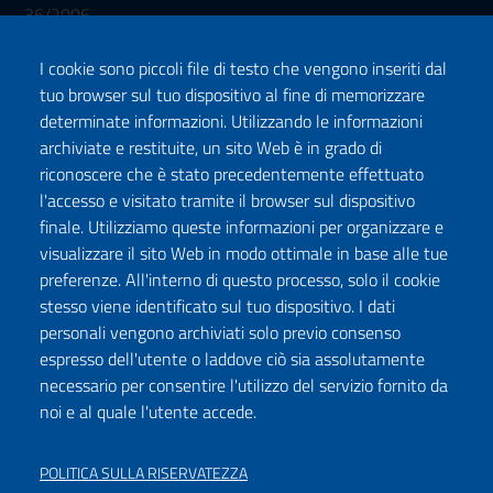
36/2006
I cookie sono piccoli file di testo che vengono inseriti dal
tuo browser sul tuo dispositivo al fine di memorizzare
determinate informazioni. Utilizzando le informazioni
archiviate e restituite, un sito Web è in grado di
riconoscere che è stato precedentemente effettuato
l'accesso e visitato tramite il browser sul dispositivo
Seguici su:
finale. Utilizziamo queste informazioni per organizzare e
Facebook
Twitter
Instagram
Youtube
TikTok
Podcast
visualizzare il sito Web in modo ottimale in base alle tue
preferenze. All'interno di questo processo, solo il cookie
stesso viene identificato sul tuo dispositivo. I dati
ISCRIVITI ALLA NEWSLETTER
personali vengono archiviati solo previo consenso
espresso dell'utente o laddove ciò sia assolutamente
necessario per consentire l'utilizzo del servizio fornito da
noi e al quale l'utente accede.
DICHIARAZIONE DI ACCESSIBILITÀ
PRIVACY POLICY
POLITICA SULLA RISERVATEZZA