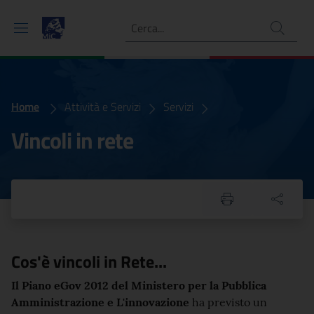
Ricerca
Home
Vincoli in Rete - Ricerca sia di tipo alfanumerico che cartografico
Attività e Servizi
Servizi
Vincoli in rete
Cos'è vincoli in Rete...
Il Piano eGov 2012 del Ministero per la Pubblica
Amministrazione e L'innovazione
ha previsto un