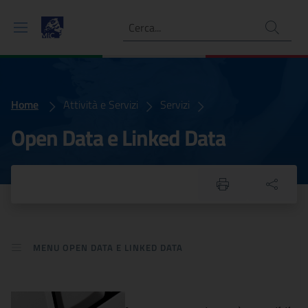
Ricerca
Home
Open Data e Linked Data
Attività e Servizi
Servizi
Open Data e Linked Data
MENU OPEN DATA E LINKED DATA