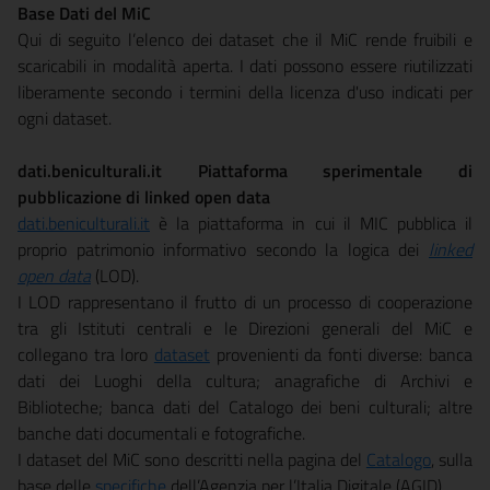
Base Dati del MiC
Qui di seguito l’elenco dei dataset che il MiC rende fruibili e
scaricabili in modalità aperta. I dati possono essere riutilizzati
liberamente secondo i termini della licenza d'uso indicati per
ogni dataset.
dati.beniculturali.it Piattaforma sperimentale di
pubblicazione di linked open data
dati.beniculturali.it
è la piattaforma in cui il MIC pubblica il
proprio patrimonio informativo secondo la logica dei
linked
open data
(LOD).
I LOD rappresentano il frutto di un processo di cooperazione
tra gli Istituti centrali e le Direzioni generali del MiC e
collegano tra loro
dataset
provenienti da fonti diverse: banca
dati dei Luoghi della cultura; anagrafiche di Archivi e
Biblioteche; banca dati del Catalogo dei beni culturali; altre
banche dati documentali e fotografiche.
I dataset del MiC sono descritti nella pagina del
Catalogo
, sulla
base delle
specifiche
dell’Agenzia per l’Italia Digitale (AGID).