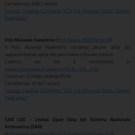
Consistenza: 8.842 record
Licenza: Creative Commons "CC0 1.0 Universal Public Domain
Dedication"
Polo Museale Fiorentino
(
http://www.uffizi.firenze.it/
)
Il Polo Museale Fiorentino conserva alcune delle più
rappresentative opere del patrimonio culturale italiano.
L’elenco dei set è consultabile in
www.culturaitalia.it/opencms/fonte_dati_it.jsp
Contenuti: Schede catalografiche
Consistenza: 10.347 record
Licenza: Creative Commons "CC0 1.0 Universal Public Domain
Dedication"
SAN LOD - Linked Open Data del Sistema Nazionale
Archivistico (SAN)
(
http://www.san.beniculturali.it/web/san/dati-san-lod
)