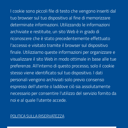
I cookie sono piccoli file di testo che vengono inseriti dal
tuo browser sul tuo dispositivo al fine di memorizzare
determinate informazioni. Utilizzando le informazioni
archiviate e restituite, un sito Web è in grado di
riconoscere che è stato precedentemente effettuato
l'accesso e visitato tramite il browser sul dispositivo
Seguici su:
finale. Utilizziamo queste informazioni per organizzare e
Facebook
Twitter
Instagram
Youtube
TikTok
Podcast
visualizzare il sito Web in modo ottimale in base alle tue
preferenze. All'interno di questo processo, solo il cookie
stesso viene identificato sul tuo dispositivo. I dati
ISCRIVITI ALLA NEWSLETTER
personali vengono archiviati solo previo consenso
espresso dell'utente o laddove ciò sia assolutamente
necessario per consentire l'utilizzo del servizio fornito da
noi e al quale l'utente accede.
DICHIARAZIONE DI ACCESSIBILITÀ
PRIVACY POLICY
POLITICA SULLA RISERVATEZZA
NOTE LEGALI