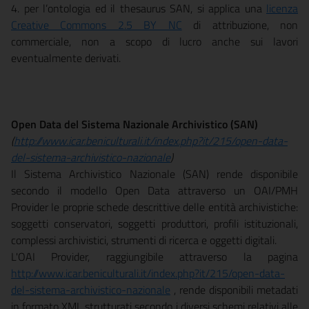
4. per l’ontologia ed il thesaurus SAN, si applica una
licenza
Creative Commons 2.5 BY NC
di attribuzione, non
commerciale, non a scopo di lucro anche sui lavori
eventualmente derivati.
Open Data del Sistema Nazionale Archivistico (SAN)
(
http://www.icar.beniculturali.it/index.php?it/215/open-data-
del-sistema-archivistico-nazionale
)
Il Sistema Archivistico Nazionale (SAN) rende disponibile
secondo il modello Open Data attraverso un OAI/PMH
Provider le proprie schede descrittive delle entità archivistiche:
soggetti conservatori, soggetti produttori, profili istituzionali,
complessi archivistici, strumenti di ricerca e oggetti digitali.
L'OAI Provider, raggiungibile attraverso la pagina
http://www.icar.beniculturali.it/index.php?it/215/open-data-
del-sistema-archivistico-nazionale
, rende disponibili metadati
in formato XML strutturati secondo i diversi schemi relativi alle