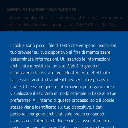
AMMINISTRAZIONE TRASPARENTE
I dati personali pubblicati sono riutilizzabili solo alle condizioni
previste dalla direttiva comunitaria 2003/98/CE e dal d.lgs.
36/2006
I cookie sono piccoli file di testo che vengono inseriti dal
tuo browser sul tuo dispositivo al fine di memorizzare
determinate informazioni. Utilizzando le informazioni
archiviate e restituite, un sito Web è in grado di
riconoscere che è stato precedentemente effettuato
l'accesso e visitato tramite il browser sul dispositivo
Seguici su:
finale. Utilizziamo queste informazioni per organizzare e
Facebook
Twitter
Instagram
Youtube
TikTok
Podcast
visualizzare il sito Web in modo ottimale in base alle tue
preferenze. All'interno di questo processo, solo il cookie
stesso viene identificato sul tuo dispositivo. I dati
ISCRIVITI ALLA NEWSLETTER
personali vengono archiviati solo previo consenso
espresso dell'utente o laddove ciò sia assolutamente
necessario per consentire l'utilizzo del servizio fornito da