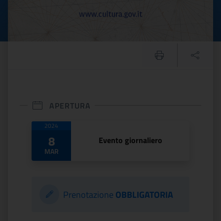
APERTURA
Date di apertura
2024
8
Evento giornaliero
MAR
Prenotazione
OBBLIGATORIA