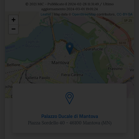
© 2021 MiC - Pubblicato il 2024-02-28 11:31:49 / Ultimo
aggiornamento 2024-03-01 19:01:24
Leaflet
| Map data ©
OpenStreetMap
contributors,
CC-BY-SA
+
Posizione
−
Palazzo Ducale di Mantova
Piazza Sordello 40 - 46100 Mantova (MN)