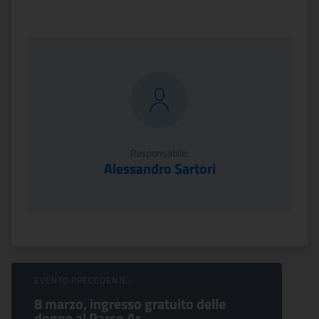
Responsabile:
Alessandro Sartori
Sfoglia Eventi
EVENTO PRECEDENTE:
8 marzo, ingresso gratuito delle
donne al Parco Ar...