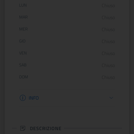
Orario di apertura:
LUN
Chiuso
MAR
Chiuso
MER
Chiuso
GIO
Chiuso
VEN
Chiuso
SAB
Chiuso
DOM
Chiuso
Informazioni apertura
INFO
DESCRIZIONE