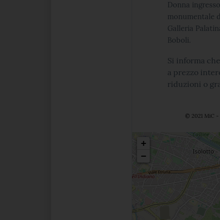
Donna
ingresso
monumentale di 
Galleria Palati
Boboli.
Si informa che
a prezzo intero
riduzioni o gra
© 2021 MiC - 
Posizio
+
−