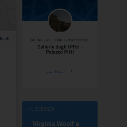
ividi
MUSEO, GALLERIA E/O RACCOLTA
Gallerie degli Uffizi -
Palazzo Pitti
DETTAGLI
IN EVIDENZA
tra le
Virginia Woolf e
Bosch e