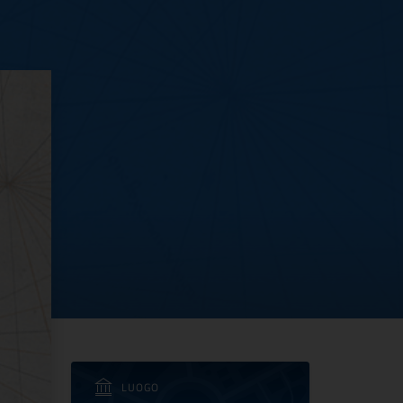
donne al complesso monu
LUOGO