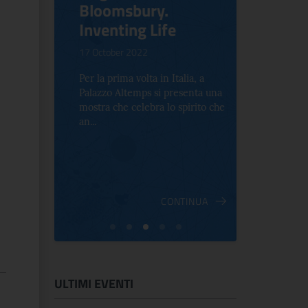
Bloomsbury.
Rinasc
on"
Inventing Life
24 October 2
17 October 2022
Il percorso 
un centinaio
tera
Per la prima volta in Italia, a
dipinti, scult
 di
Palazzo Altemps si presenta una
cazione
mostra che celebra lo spirito che
an...
INUA
CONTINUA
ULTIMI EVENTI