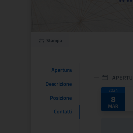
Stampa
Apertura
APERT
Descrizione
Date di
2024
8
Posizione
MAR
Contatti
 e un altro
ARTE LIBERATA