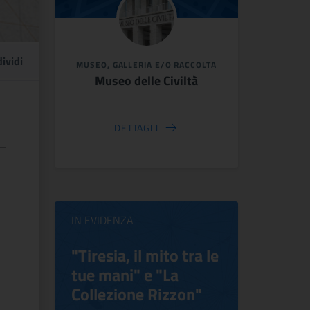
ividi
MUSEO, GALLERIA E/O RACCOLTA
Museo delle Civiltà
DETTAGLI
IN EVIDENZA
ilippo
"Tiresia, il mito tra le
Virgini
tue mani" e "La
Blooms
Collezione Rizzon"
Inventi