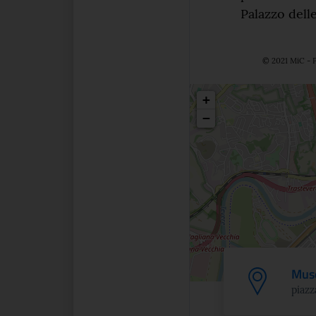
Palazzo delle
© 2021 MiC - P
Posizio
+
−
Muse
piazz