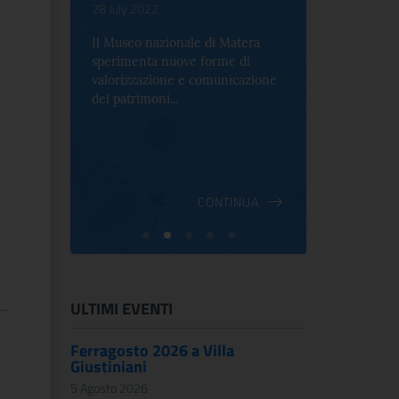
.
28 July 2022
17 October 2
Il Museo nazionale di Matera
Per la prima 
sperimenta nuove forme di
Palazzo Alt
2 le
valorizzazione e comunicazione
mostra che c
e Antica
del patrimoni...
an...
ndici
INUA
CONTINUA
ULTIMI EVENTI
Ferragosto 2026 a Villa
Giustiniani
5 Agosto 2026