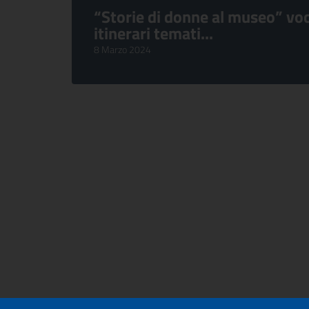
“Storie di donne al museo” voc
itinerari temati...
8 Marzo 2024