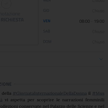
dalla guerra
Palazzo Barber..
Chiuso
12 January 2023
05 May 2022
GIO
Chiuso
notazione
RICHIESTA
Le Scuderie del Quirinale
Da venerdì 29 aprile 202
VEN
08:00
-
19:00
presentano ARTE LIBERATA
Gallerie Nazionali di Art
1937-1947. Capolavori salvati dalla
riaprono le porte delle u
SAB
Chiuso
guerra, una n...
sale d...
DOM
Chiuso
ioni apertura
CONTINUA
CONT
ZIONE
 della
#GiornataInternazionaleDellaDonna
il
#Mus
tà
vi aspetta per scoprire le narrazioni femminili
Collezioni conservate nel Palazzo delle Scienze e nel