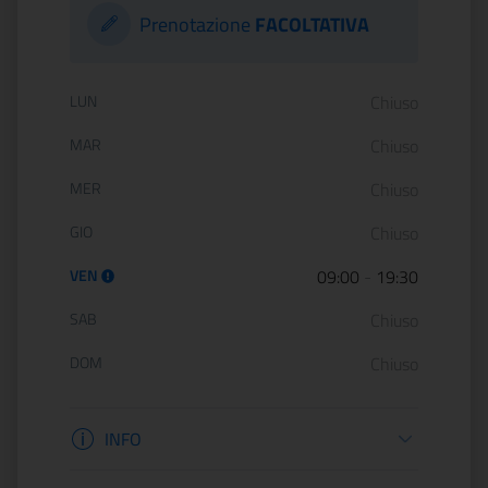
Prenotazione
FACOLTATIVA
Orario di apertura:
LUN
Chiuso
MAR
Chiuso
MER
Chiuso
GIO
Chiuso
VEN
09:00
-
19:30
SAB
Chiuso
DOM
Chiuso
Informazioni apertura
INFO