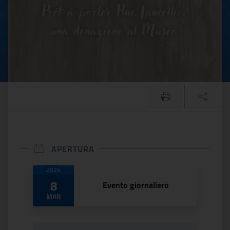
APERTURA
Date di apertura
2024
8
Evento giornaliero
MAR