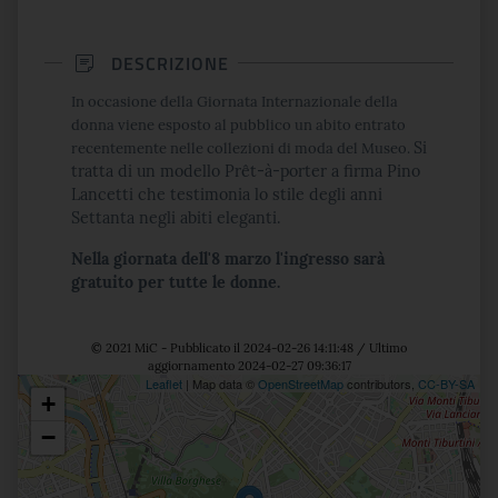
DESCRIZIONE
In occasione della Giornata Internazionale della
donna viene esposto al pubblico un abito entrato
Si
recentemente nelle collezioni di moda del Museo.
tratta di un modello Prêt-à-porter a firma Pino
Lancetti che testimonia lo stile degli anni
Settanta negli abiti eleganti.
Nella giornata dell'8 marzo l'ingresso sarà
gratuito per tutte le donne.
© 2021 MiC - Pubblicato il 2024-02-26 14:11:48 / Ultimo
aggiornamento 2024-02-27 09:36:17
Leaflet
| Map data ©
OpenStreetMap
contributors,
CC-BY-SA
+
Posizione
−