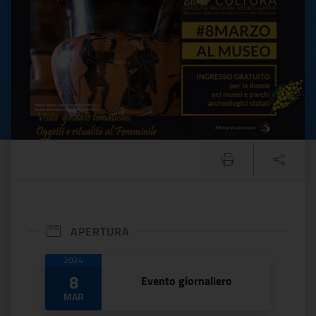
APERTURA
Date di apertura
2024
8
Evento giornaliero
MAR