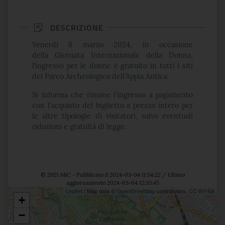
DESCRIZIONE
Venerdì 8 marzo 2024, in occasione
della
Giornata Internazionale della Donna
,
l’ingresso per le donne è gratuito in tutti i siti
del Parco Archeologico dell'Appia Antica.
Si informa che rimane l'ingresso a pagamento
con l'acquisto del biglietto a prezzo intero per
le altre tipologie di visitatori, salvo eventuali
riduzioni e gratuità di legge.
© 2021 MiC - Pubblicato il 2024-03-04 11:54:22 / Ultimo
aggiornamento 2024-03-04 12:33:45
Leaflet
| Map data ©
OpenStreetMap
contributors,
CC-BY-SA
+
Posizione
−