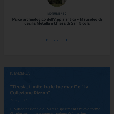
MONUMENTO
Parco archeologico dell'Appia antica - Mausoleo di
Cecilia Metella e Chiesa di San Nicola
DETTAGLI
IN EVIDENZA
"Tiresia, il mito tra le tue mani" e "La
Collezione Rizzon"
28 July 2022
Il Museo nazionale di Matera sperimenta nuove forme