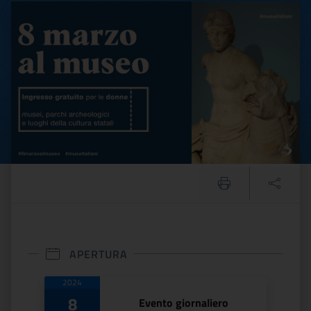
8 marzo 2024: ingresso gra
APERTURA
Date di apertura
2024
8
Evento giornaliero