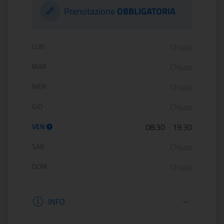
Prenotazione
OBBLIGATORIA
Orario di apertura:
LUN
Chiuso
MAR
Chiuso
MER
Chiuso
GIO
Chiuso
VEN
08:30
-
19:30
SAB
Chiuso
DOM
Chiuso
Informazioni apertura
INFO