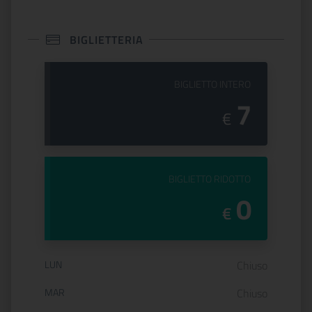
BIGLIETTERIA
PREZZO DEL
BIGLIETTO INTERO
7
€
PREZZO DEL
BIGLIETTO RIDOTTO
0
€
Orario di apertura:
LUN
Chiuso
MAR
Chiuso