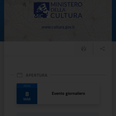
APERTURA
Date di apertura
2024
8
Evento giornaliero
MAR