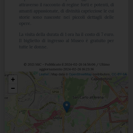
attraverso il racconto di regine forti e potenti, di
amanti appassionate, di divinità capricciose le cui
storie sono nascoste nei piccoli dettagli delle
opere.
La visita della durata di 1 ora ha il costo di 7 euro.
Il biglietto di ingresso al Museo è gratuito per
tutte le donne.
© 2021 MiC - Pubblicato il 2024-02-26 14:56:06 / Ultimo
aggiornamento 2024-02-26 16:23:36
Leaflet
| Map data ©
OpenStreetMap
contributors,
CC-BY-SA
+
Posizione
−