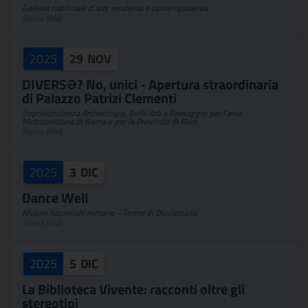
Galleria nazionale d'arte moderna e contemporanea
Roma (RM)
2025
29
NOV
DIVERSƏ? No, unici - Apertura straordinaria
di Palazzo Patrizi Clementi
Soprintendenza Archeologia, Belle Arti e Paesaggio per l'area
Metropolitana di Roma e per la Provincia di Rieti
Roma (RM)
2025
3
DIC
Dance Well
Museo nazionale romano - Terme di Diocleziano
Roma (RM)
2025
5
DIC
La Biblioteca Vivente: racconti oltre gli
stereotipi