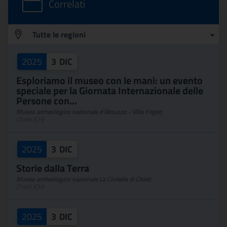
Correlati
Tutte le regioni
Regione
2025
3
DIC
Esploriamo il museo con le mani: un evento
speciale per la Giornata Internazionale delle
Persone con...
Museo archeologico nazionale d'Abruzzo - Villa Frigerj
Chieti (CH)
2025
3
DIC
Storie dalla Terra
Museo archeologico nazionale La Civitella di Chieti
Chieti (CH)
2025
3
DIC