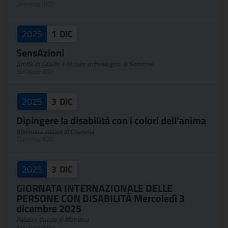
Sirmione (BS)
2025
1
DIC
SensAzioni
Grotte di Catullo e Museo archeologico di Sirmione
Sirmione (BS)
2025
3
DIC
Dipingere la disabilità con i colori dell'anima
Biblioteca statale di Cremona
Cremona (CR)
2025
3
DIC
GIORNATA INTERNAZIONALE DELLE
PERSONE CON DISABILITÀ Mercoledì 3
dicembre 2025
Palazzo Ducale di Mantova
Mantova (MN)