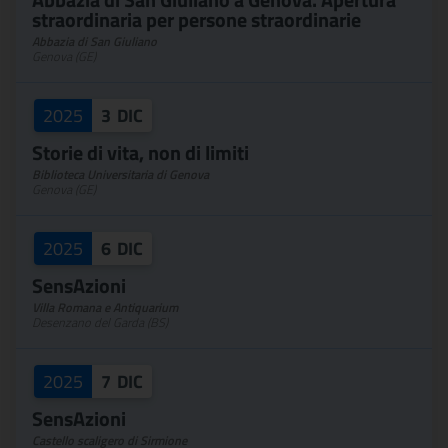
straordinaria per persone straordinarie
Abbazia di San Giuliano
Genova (GE)
2025
3
DIC
Storie di vita, non di limiti
Biblioteca Universitaria di Genova
Genova (GE)
2025
6
DIC
SensAzioni
Villa Romana e Antiquarium
Desenzano del Garda (BS)
2025
7
DIC
SensAzioni
Castello scaligero di Sirmione