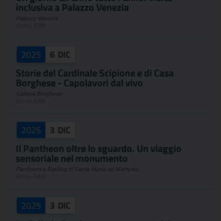
inclusiva a Palazzo Venezia
Palazzo Venezia
Roma (RM)
2025
6
DIC
Storie del Cardinale Scipione e di Casa
Borghese - Capolavori dal vivo
Galleria Borghese
Roma (RM)
2025
3
DIC
Il Pantheon oltre lo sguardo. Un viaggio
sensoriale nel monumento
Pantheon e Basilica di Santa Maria ad Martyres
Roma (RM)
2025
3
DIC