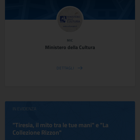
MIC
Ministero della Cultura
DETTAGLI
IN EVIDENZA
"Tiresia, il mito tra le tue mani" e "La
Collezione Rizzon"