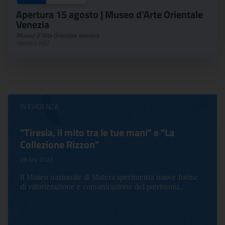
Apertura 15 agosto | Museo d'Arte Orientale
Venezia
Museo d'Arte Orientale Venezia
Venezia (VE)
IN EVIDENZA
Virginia Woolf e Bloomsbury. Inventing
Life
17 October 2022
Per la prima volta in Italia, a Palazzo Altemps si presenta
una mostra che celebra lo spirito che an...