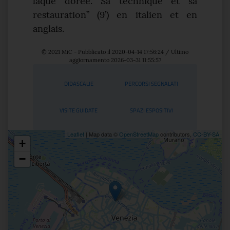
laque dorée. Sa technique et sa
restauration” (9’) en italien et en
anglais.
© 2021 MiC - Pubblicato il 2020-04-14 17:56:24 / Ultimo
aggiornamento 2026-03-31 11:55:57
Servizi
DIDASCALIE
PERCORSI SEGNALATI
VISITE GUIDATE
SPAZI ESPOSITIVI
Leaflet
| Map data ©
OpenStreetMap
contributors,
CC-BY-SA
+
Posizione
−