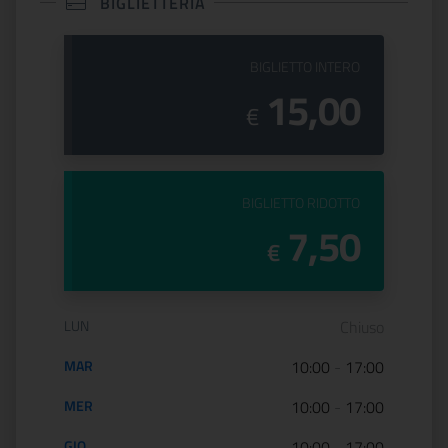
BIGLIETTERIA
PREZZO DEL
BIGLIETTO INTERO
15,00
€
PREZZO DEL
BIGLIETTO RIDOTTO
7,50
€
Orario di apertura:
LUN
Chiuso
MAR
10:00
-
17:00
MER
10:00
-
17:00
GIO
10:00
-
17:00