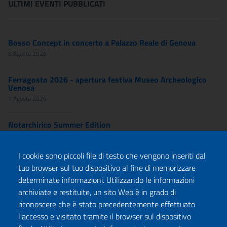
ULTIMI EVENTI PUBBLICATI
Bosso Concept in concerto a Palazzo Reale di Genova
8 Agosto 2026
Ferragosto 2026 - apertura festiva Museo Archeologico
Venosa
7 Agosto 2026
Notarchirico Summer Edition
7 Agosto 2026
I cookie sono piccoli file di testo che vengono inseriti dal
Ferragosto 2026 - apertura festiva Parco Archeologico
tuo browser sul tuo dispositivo al fine di memorizzare
Venosa
determinate informazioni. Utilizzando le informazioni
7 Agosto 2026
archiviate e restituite, un sito Web è in grado di
riconoscere che è stato precedentemente effettuato
11 agosto 2026, notte Bianca tra i Templi: una notte intera
nel cuore...
l'accesso e visitato tramite il browser sul dispositivo
7 Agosto 2026