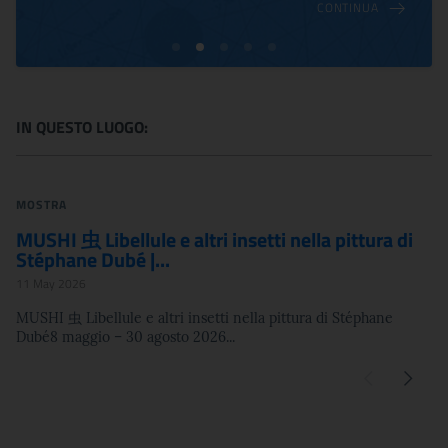
CONTINUA
IN QUESTO LUOGO:
MOSTRA
M
MUSHI 虫 Libellule e altri insetti nella pittura di
K
Stéphane Dubé |...
d
11 May 2026
11
MUSHI 虫 Libellule e altri insetti nella pittura di Stéphane
Ke
Dubé8 maggio – 30 agosto 2026...
br