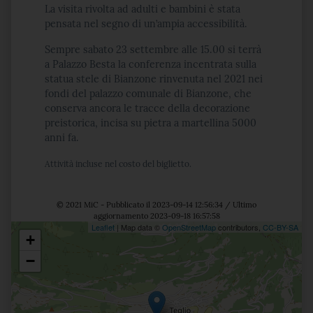
La visita rivolta ad adulti e bambini è stata
pensata nel segno di un’ampia accessibilità.
Sempre sabato 23 settembre alle 15.00 si terrà
a Palazzo Besta la conferenza incentrata sulla
statua stele di Bianzone rinvenuta nel 2021 nei
fondi del palazzo comunale di Bianzone, che
conserva ancora le tracce della decorazione
preistorica, incisa su pietra a martellina 5000
anni fa.
Attività incluse nel costo del biglietto.
© 2021 MiC - Pubblicato il 2023-09-14 12:56:34 / Ultimo
aggiornamento 2023-09-18 16:57:58
Leaflet
| Map data ©
OpenStreetMap
contributors,
CC-BY-SA
+
Posizione
−