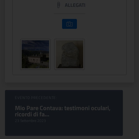
ALLEGATI
Sfoglia Eventi
EVENTO PRECEDENTE:
Mio Pare Contava: testimoni oculari,
ricordi di fa...
23 Settembre 2023