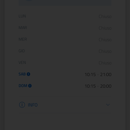
Orario di apertura:
LUN
Chiuso
MAR
Chiuso
MER
Chiuso
GIO
Chiuso
VEN
Chiuso
SAB
10:15
-
21:00
DOM
10:15
-
20:00
Informazioni apertura
INFO