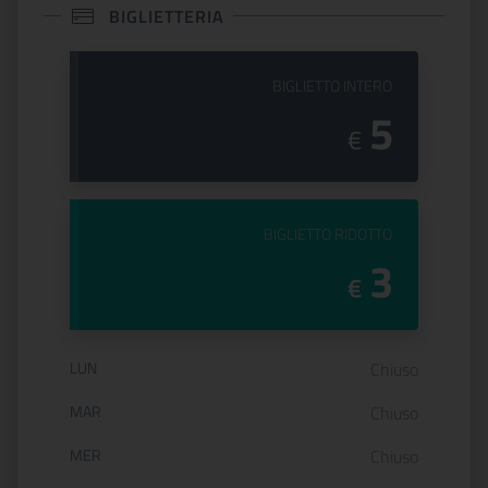
BIGLIETTERIA
PREZZO DEL
BIGLIETTO INTERO
5
€
PREZZO DEL
BIGLIETTO RIDOTTO
3
€
Orario di apertura:
LUN
Chiuso
MAR
Chiuso
MER
Chiuso