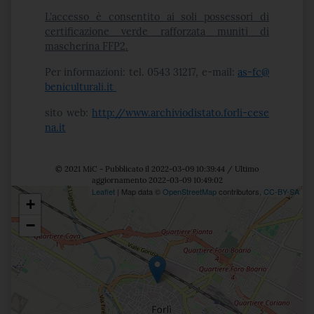
L'accesso è consentito ai soli possessori di
certificazione verde rafforzata muniti di
mascherina FFP2.
Per informazioni: tel. 0543 31217, e-mail:
as-fc@
beniculturali.it
sito web:
http://www.archiviodistato.forli-cese
na.it
© 2021 MiC - Pubblicato il 2022-03-09 10:39:44 / Ultimo
aggiornamento 2022-03-09 10:49:02
Leaflet
| Map data ©
OpenStreetMap
contributors,
CC-BY-SA
+
Posizione
−