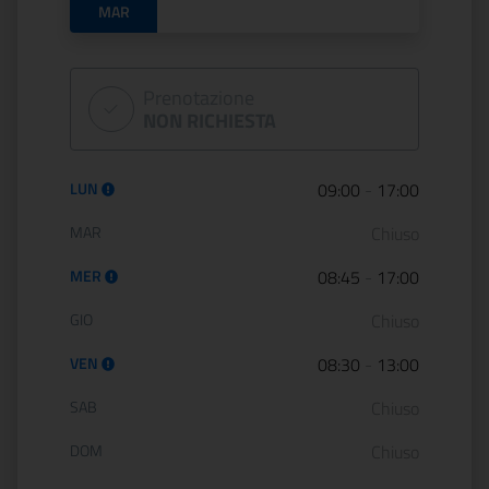
MAR
Prenotazione
NON RICHIESTA
Orario di apertura:
LUN
09:00
-
17:00
MAR
Chiuso
MER
08:45
-
17:00
GIO
Chiuso
VEN
08:30
-
13:00
SAB
Chiuso
DOM
Chiuso