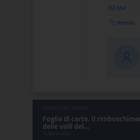
Mail
Website
Sfoglia Eventi
EVENTO PRECEDENTE:
Foglie di carte. Il rimboschim
delle valli del...
14 Marzo 2022