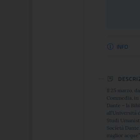
presentano ARTE LIBERATA
1937-1947. Capolavori salvati dalla
guerra, una n...
Informaz
INFO
CONTINUA
CONTINUA
DESCRI
Il 25 marzo, da
Commedia, in o
Dante – la Bib
all’Università 
Studi Umanisti
Società Dante 
miglior acque”