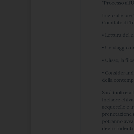
“Processo all’U
Inizio alle ore
Comitato di To
• Lettura del 
• Un viaggio 
• Ulisse, la fil
• Considerando
della contempo
Sarà inoltre all
incisore chiva
acquerello e i
prenotazione (
potranno avval
degli studenti