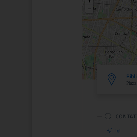
Posizio
+
−
Bibl
Piazz
CONTAT
Tel