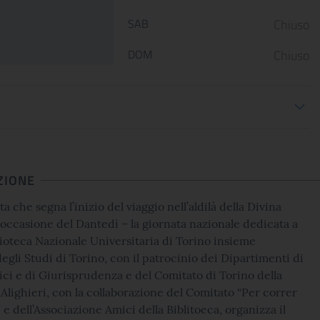
valorizzazione e comuni
Gallerie Nazionali di Arte Antica
SAB
Chiuso
del patrimoni...
riaprono le porte delle undici
sale d...
DOM
Chiuso
ioni apertura
CONTINUA
CONT
ZIONE
ta che segna l’inizio del viaggio nell’aldilà della Divina
ccasione del Dantedì – la giornata nazionale dedicata a
lioteca Nazionale Universitaria di Torino insieme
degli Studi di Torino, con il patrocinio dei Dipartimenti di
ci e di Giurisprudenza e del Comitato di Torino della
Alighieri, con la collaborazione del Comitato “Per correr
 e dell’Associazione Amici della Biblitoeca, organizza il