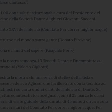
lisse dantesco”.
 11.00 con i saluti istituzionali a cura del Presidente del
rino della Società Dante Alighieri Giovanni Saccani
canto XXVI dell’Inferno (Comitato Per correr miglior acque)
notturno nel mondo sanza gente (Donato Pirovano)
osofia e i limiti del sapere (Pasquale Porro)
 la nostra semenza. L’Ulisse di Dante e l’incompiutezza
raneità (Valerio Gigliotti)
estita la mostra «In una selva di stelle» dell’artista e
ssese Federico Aglioso, che ha illustrato con la tecnica ad
nchiostri su carta undici canti dell’Inferno di Dante. Su
letturedanteschetorino@gmail.com) il 25 marzo le classi
ersi di visite guidate della durata di 45 minuti circa a cura
 universitari del Comitato Per correr miglior acque. Per