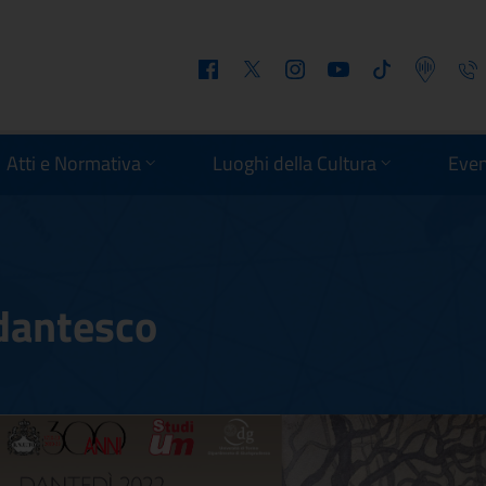
Facebook
Twitter
Instagram
Youtube
Tiktok
Podcast
Telefo
Atti e Normativa
Luoghi della Cultura
Even
 dantesco
se dantesco