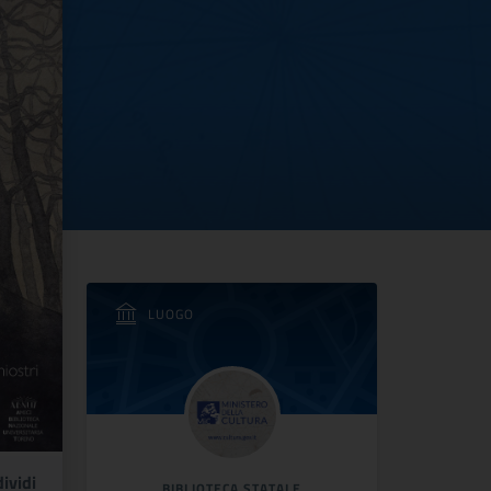
LUOGO
ividi
BIBLIOTECA STATALE