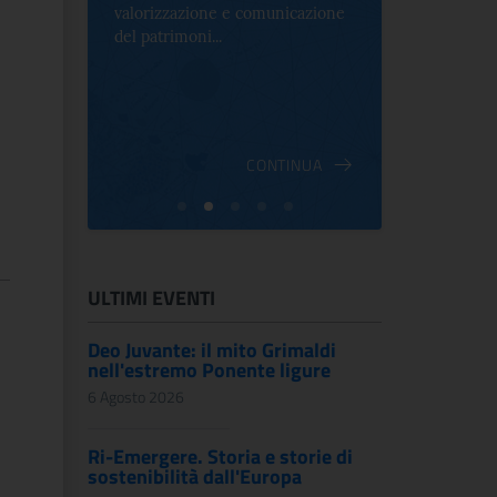
cazione
mostra che celebra lo spirito che
an...
INUA
CONTINUA
ULTIMI EVENTI
Deo Juvante: il mito Grimaldi
nell'estremo Ponente ligure
6 Agosto 2026
Ri-Emergere. Storia e storie di
sostenibilità dall'Europa