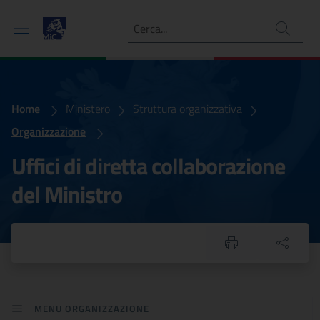
Ricerca
Home
Uffici diretta collaborazione
Ministero
Struttura organizzativa
Organizzazione
Uffici di diretta collaborazione
del Ministro
MENU ORGANIZZAZIONE