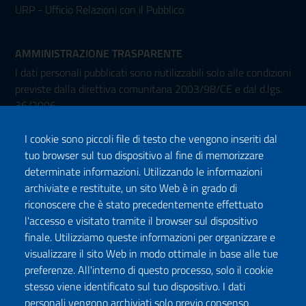
URP - Ufficio Relazioni con il Pubblico
AMMINISTRAZIONE TRASPARENTE
I dati personali pubblicati sono riutilizzabili solo alle condizioni
previste dalla direttiva comunitaria 2003/98/CE e dal d.lgs.
36/2006
I cookie sono piccoli file di testo che vengono inseriti dal
tuo browser sul tuo dispositivo al fine di memorizzare
determinate informazioni. Utilizzando le informazioni
archiviate e restituite, un sito Web è in grado di
riconoscere che è stato precedentemente effettuato
l'accesso e visitato tramite il browser sul dispositivo
Seguici su:
finale. Utilizziamo queste informazioni per organizzare e
Facebook
Twitter
Instagram
Youtube
TikTok
Podcast
visualizzare il sito Web in modo ottimale in base alle tue
preferenze. All'interno di questo processo, solo il cookie
stesso viene identificato sul tuo dispositivo. I dati
ISCRIVITI ALLA NEWSLETTER
personali vengono archiviati solo previo consenso