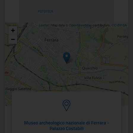
FOTOTECA
Leaflet
| Map data ©
OpenStreetMap
contributors,
CC-BY-SA
+
Posizione
−
Museo archeologico nazionale di Ferrara -
Palazzo Costabili