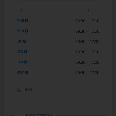
Orario di apertura:
LUN
Chiuso
MAR
09:30
-
17:00
MER
09:30
-
17:00
GIO
09:30
-
17:00
VEN
09:30
-
17:00
SAB
09:30
-
17:00
DOM
09:30
-
17:00
Informazioni apertura
INFO
BIGLIETTERIA