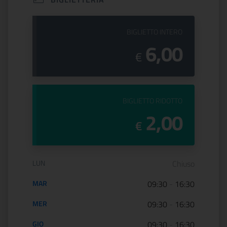
PREZZO DEL
BIGLIETTO INTERO
6,00
€
PREZZO DEL
BIGLIETTO RIDOTTO
2,00
€
Orario di apertura:
LUN
Chiuso
MAR
09:30
-
16:30
MER
09:30
-
16:30
GIO
09:30
-
16:30