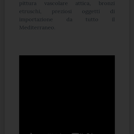
pittura vascolare attica, bronzi
etruschi, preziosi oggetti di
importazione da tutto il
Mediterraneo
.