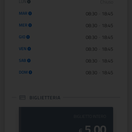
Orario di apertura:
LUN
Chiuso
MAR
08:30
-
18:45
MER
08:30
-
18:45
GIO
08:30
-
18:45
VEN
08:30
-
18:45
SAB
08:30
-
18:45
DOM
08:30
-
18:45
BIGLIETTERIA
PREZZO DEL
BIGLIETTO INTERO
5,00
€