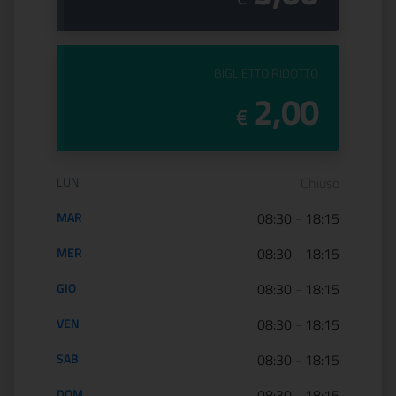
PREZZO DEL
BIGLIETTO RIDOTTO
2,00
€
Orario di apertura:
LUN
Chiuso
MAR
08:30
-
18:15
MER
08:30
-
18:15
GIO
08:30
-
18:15
VEN
08:30
-
18:15
SAB
08:30
-
18:15
DOM
08:30
-
18:15