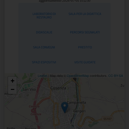
aggiornamento 2026-07-01 15:12:10
Servizi
LABORATORIO DI
SALA PER LA DIDATTICA
RESTAURO
DIDASCALIE
PERCORSI SEGNALATI
SALA CONVEGNI
PRESTITO
SPAZI ESPOSITIVI
VISITE GUIDATE
Leaflet
| Map data ©
OpenStreetMap
contributors,
CC-BY-SA
+
Posizione
−