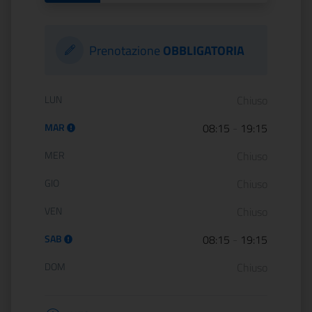
Prenotazione
OBBLIGATORIA
Orario di apertura:
LUN
Chiuso
MAR
08:15
-
19:15
MER
Chiuso
GIO
Chiuso
VEN
Chiuso
SAB
08:15
-
19:15
DOM
Chiuso
Informazioni apertura