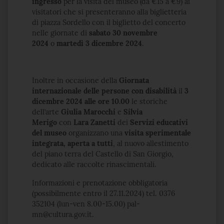
ingresso
per la visita del museo (da €15 a €9) ai
visitatori che si presenteranno alla biglietteria
di piazza Sordello con il biglietto del concerto
nelle giornate di
sabato 30 novembre
2024
o
martedì 3 dicembre 2024
.
Inoltre in occasione della
Giornata
internazionale delle persone con disabilità
il
3
dicembre 2024 alle ore 10.00
le storiche
dell’arte
Giulia Marocchi
e
Silvia
Merigo
con
Lara Zanetti
dei
Servizi educativi
del museo
organizzano una
visita sperimentale
integrata, aperta a tutti
, al nuovo allestimento
del piano terra del Castello di San Giorgio,
dedicato alle raccolte rinascimentali.
Informazioni e prenotazione obbligatoria
(possibilmente entro il 27.11.2024) tel. 0376
352104 (lun-ven 8.00-15.00) pal-
mn@cultura.gov.it.