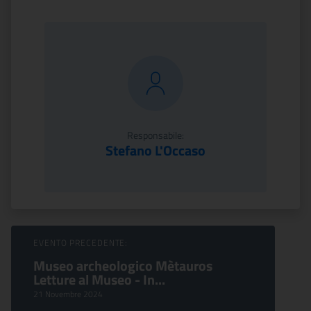
Responsabile:
Stefano L'Occaso
Sfoglia Eventi
EVENTO PRECEDENTE:
Museo archeologico Mètauros
Letture al Museo - In...
21 Novembre 2024