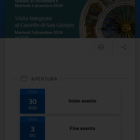
APERTURA
Date di apertura
2024
30
Inizio evento
NOV
2024
3
Fine evento
DIC