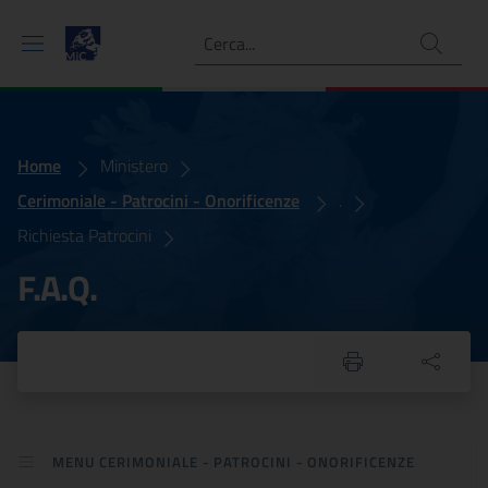
Ricerca
Home
F.A.Q.
Ministero
Cerimoniale - Patrocini - Onorificenze
.
Richiesta Patrocini
F.A.Q.
MENU CERIMONIALE - PATROCINI - ONORIFICENZE