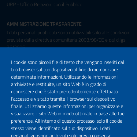
URP - Ufficio Relazioni con il Pubblico
AMMINISTRAZIONE TRASPARENTE
I dati personali pubblicati sono riutilizzabili solo alle condizioni
previste dalla direttiva comunitaria 2003/98/CE e dal d.lgs.
36/2006
I cookie sono piccoli file di testo che vengono inseriti dal
tuo browser sul tuo dispositivo al fine di memorizzare
determinate informazioni. Utilizzando le informazioni
archiviate e restituite, un sito Web è in grado di
riconoscere che è stato precedentemente effettuato
l'accesso e visitato tramite il browser sul dispositivo
Seguici su:
finale. Utilizziamo queste informazioni per organizzare e
Facebook
Twitter
Instagram
Youtube
TikTok
Podcast
visualizzare il sito Web in modo ottimale in base alle tue
preferenze. All'interno di questo processo, solo il cookie
stesso viene identificato sul tuo dispositivo. I dati
ISCRIVITI ALLA NEWSLETTER
personali vengono archiviati solo previo consenso