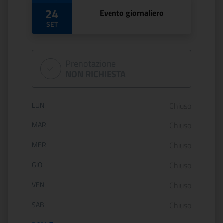
Date di apertura
24
Evento giornaliero
SET
Prenotazione
NON RICHIESTA
Orario di apertura:
LUN
Chiuso
MAR
Chiuso
MER
Chiuso
GIO
Chiuso
VEN
Chiuso
SAB
Chiuso