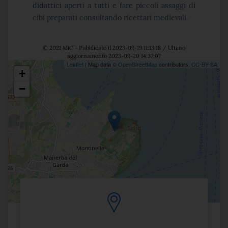
didattici aperti a tutti e fare piccoli assaggi di
cibi preparati consultando ricettari medievali.
© 2021 MiC - Pubblicato il 2023-09-19 11:13:18 / Ultimo
aggiornamento 2023-09-20 14:37:07
Leaflet
| Map data ©
OpenStreetMap
contributors,
CC-BY-SA
+
Posizione
−