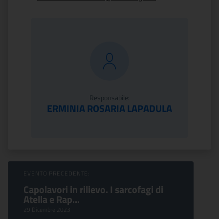
Responsabile:
ERMINIA ROSARIA LAPADULA
Sfoglia Eventi
EVENTO PRECEDENTE:
Capolavori in rilievo. I sarcofagi di
Atella e Rap...
29 Dicembre 2023