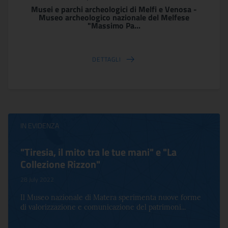
Musei e parchi archeologici di Melfi e Venosa -
Museo archeologico nazionale del Melfese
"Massimo Pa...
DETTAGLI
IN EVIDENZA
"Tiresia, il mito tra le tue mani" e "La
Collezione Rizzon"
28 July 2022
Il Museo nazionale di Matera sperimenta nuove forme
di valorizzazione e comunicazione del patrimoni...