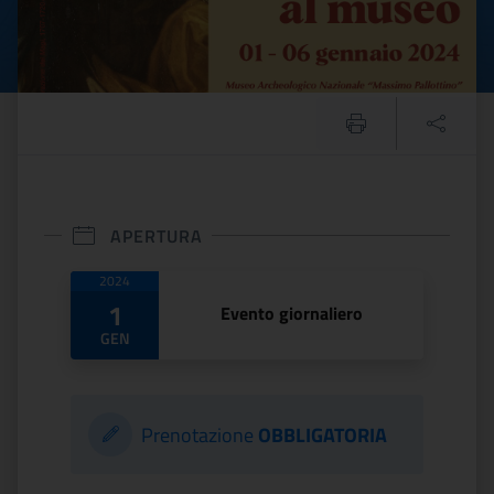
APERTURA
Date di apertura
2024
1
Evento giornaliero
GEN
Prenotazione
OBBLIGATORIA