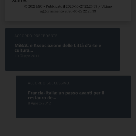
Stato».
© 2021 MiC - Pubblicato il 2020-10-27 22:25:39 / Ultimo
aggiornamento 2020-10-27 22:25:39
Sfoglia comunicati
ACCORDO PRECEDENTE:
MiBAC e Associazione delle Città d’arte e
cultura...
10 Giugno 2011
ACCORDO SUCCESSIVO:
Francia-Italia: un passo avanti per il
restauro de...
8 Agosto 2012