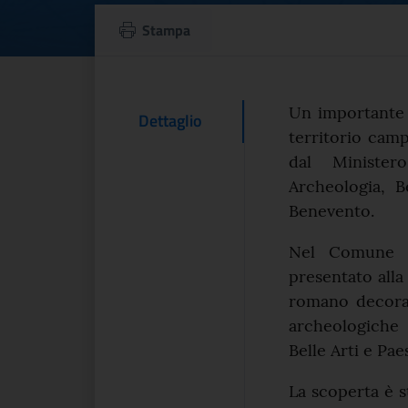
Archeologia, sco
Stampa
Testo d
Un importante t
Contenuto Del
Dettaglio
territorio camp
dal Minister
Archeologia, B
Benevento.
Nel Comune d
presentato all
romano decorat
archeologiche 
Belle Arti e Pae
La scoperta è s