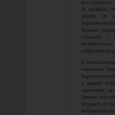
per conoscere 
di Apollosa”, 
attività di 
Soprintendenz
Mariano Nuzzo 
comunità i ri
architettoni
raffigurazioni gl
Il ritrovamento
volontario Ma
Soprintendenza 
a seguito dell
operazioni ar
Simone Foresta
recupero di cir
dell’ingresso d