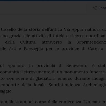
perto monumento funera
Cond
el comunicato
assello della storia dell’antica Via Appia riaffiora d
ano grazie alle attività di tutela e ricerca coordina
o della Cultura, attraverso la Soprintendenz
elle Arti e Paesaggio per le province di Caserta 
i Apollosa, in provincia di Benevento, è stat
a comunità il ritrovamento di un monumento funerar
o con scene di gladiatori, emerso durante indagin
condotte dalla locale Soprintendenza Archeologia
saggio.
tata illustrata nel corso della conferenza “Un cantie