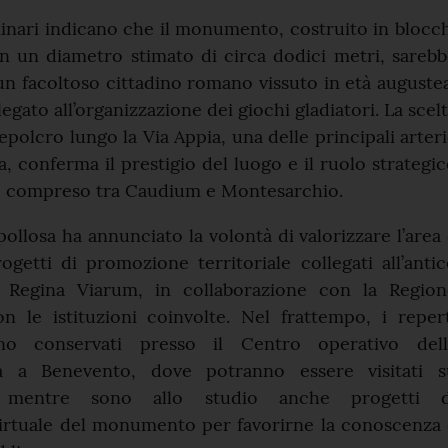
minari indicano che il monumento, costruito in blocc
on un diametro stimato di circa dodici metri, sareb
n facoltoso cittadino romano vissuto in età auguste
gato all’organizzazione dei giochi gladiatori. La scel
sepolcro lungo la Via Appia, una delle principali arter
a, conferma il prestigio del luogo e il ruolo strategi
to compreso tra Caudium e Montesarchio.
ollosa ha annunciato la volontà di valorizzare l’area
rogetti di promozione territoriale collegati all’anti
a Regina Viarum, in collaborazione con la Region
 le istituzioni coinvolte. Nel frattempo, i repert
no conservati presso il Centro operativo dell
a a Benevento, dove potranno essere visitati s
, mentre sono allo studio anche progetti d
virtuale del monumento per favorirne la conoscenza