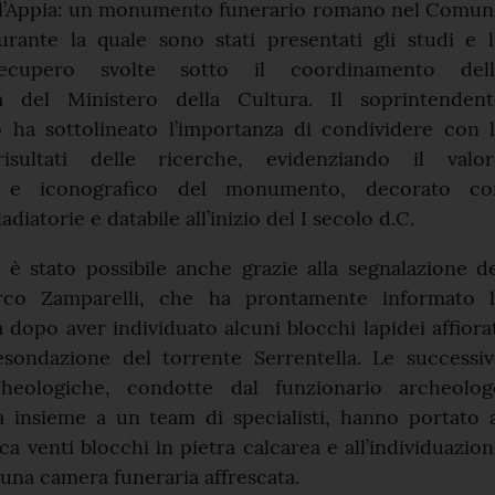
l’Appia: un monumento funerario romano nel Comun
durante la quale sono stati presentati gli studi e 
recupero svolte sotto il coordinamento dell
a del Ministero della Cultura. Il soprintendent
ha sottolineato l’importanza di condividere con l
sultati delle ricerche, evidenziando il valor
co e iconografico del monumento, decorato co
adiatorie e databile all’inizio del I secolo d.C.
 è stato possibile anche grazie alla segnalazione d
rco Zamparelli, che ha prontamente informato l
dopo aver individuato alcuni blocchi lapidei affiora
’esondazione del torrente Serrentella. Le successi
cheologiche, condotte dal funzionario archeolog
 insieme a un team di specialisti, hanno portato a
ca venti blocchi in pietra calcarea e all’individuazio
i una camera funeraria affrescata.