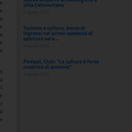
e
Villa Celimontana
le
5 Agosto 2026
a
e
Turismo e cultura, boom di
ingressi nel primo weekend di
a
apertura sera...
e
3 Agosto 2026
n
Pompei, Giuli: "La cultura è forza
creatrice di armonie"
el
3 Agosto 2026
a
ti
ve
o
l
ne