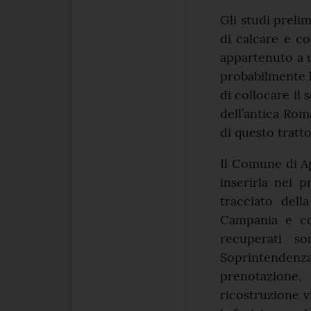
Gli studi preli
di calcare e c
appartenuto a u
probabilmente le
di collocare il 
dell’antica Rom
di questo trat
Il Comune di Ap
inserirla nei p
tracciato dell
Campania e con
recuperati so
Soprintendenz
prenotazione
ricostruzione 