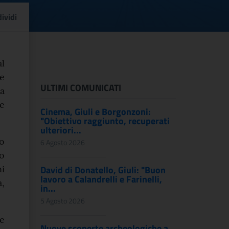
rio romano con gladiat
ividi
al
te
ULTIMI COMUNICATI
a
e
Cinema, Giuli e Borgonzoni:
"Obiettivo raggiunto, recuperati
ulteriori...
o
6 Agosto 2026
io
i
David di Donatello, Giuli: "Buon
lavoro a Calandrelli e Farinelli,
,
in...
5 Agosto 2026
re
Nuove scoperte archeologiche a