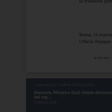
la fruizione pub
Roma, 13 marz
Ufficio Stampa
© 2021 MiC - 
Sfoglia comunicati
COMUNICATO STAMPA PRECEDENTE:
Biennale, Ministro Giuli chiede dimissio
del rap...
12 Marzo 2026