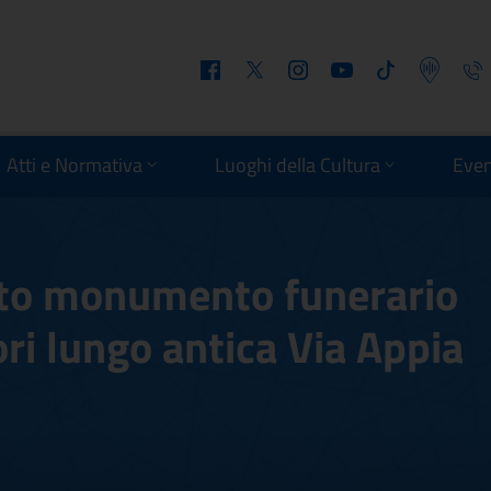
Facebook
Twitter
Instagram
Youtube
Tiktok
Podcast
Telefo
Atti e Normativa
Luoghi della Cultura
Even
rto monumento funerario
ri lungo antica Via Appia