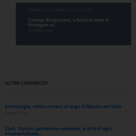
COMUNICATO STAMPA SUCCESSIVO:
Cinema: Borgonzoni, a festival serie in
Romagna co...
25 Giugno 2026
ULTIMI COMUNICATI
Archeologia, relitto romano al largo di Mazara del Vallo
8 Agosto 2026
Giuli: "Guccini patrimonio nazionale, al di là di ogni
strumentalizzaz...