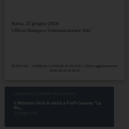
Roma, 25 giugno 2026
Ufficio Stampa e Comunicazione MiC
© 2021 MiC - Pubblicato il 2026-06-25 10:27:19 / Ultimo aggiornamento
2026-06-25 10:34:53
Sfoglia comunicati
COMUNICATO STAMPA PRECEDENTE:
Il Ministro Giuli in visita a Forlì-Cesena: “La
Ro...
24 Giugno 2026