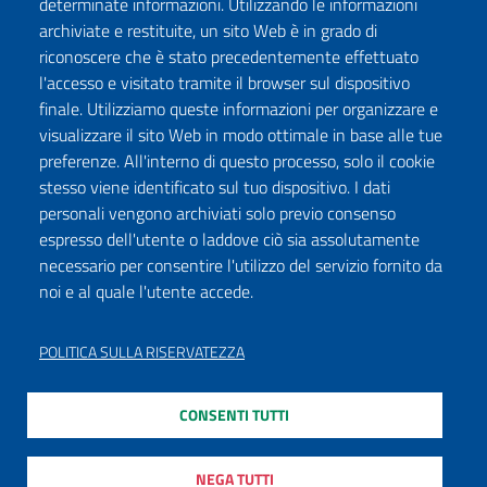
determinate informazioni. Utilizzando le informazioni
archiviate e restituite, un sito Web è in grado di
riconoscere che è stato precedentemente effettuato
l'accesso e visitato tramite il browser sul dispositivo
Seguici su:
finale. Utilizziamo queste informazioni per organizzare e
Facebook
Twitter
Instagram
Youtube
TikTok
Podcast
visualizzare il sito Web in modo ottimale in base alle tue
preferenze. All'interno di questo processo, solo il cookie
stesso viene identificato sul tuo dispositivo. I dati
ISCRIVITI ALLA NEWSLETTER
personali vengono archiviati solo previo consenso
espresso dell'utente o laddove ciò sia assolutamente
necessario per consentire l'utilizzo del servizio fornito da
noi e al quale l'utente accede.
DICHIARAZIONE DI ACCESSIBILITÀ
PRIVACY POLICY
POLITICA SULLA RISERVATEZZA
NOTE LEGALI
CONSENTI TUTTI
MAPPA DEL SITO
MODULISTICA
NEGA TUTTI