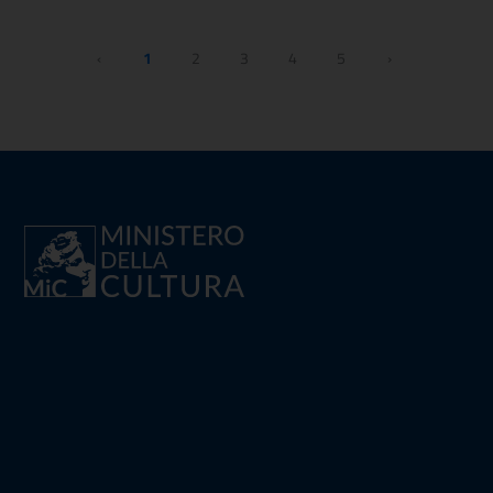
‹
1
2
3
4
5
›