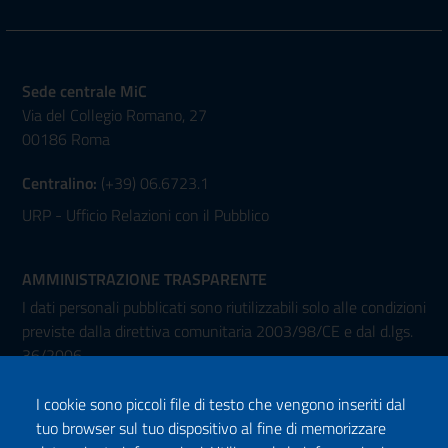
Sede centrale MiC
Via del Collegio Romano, 27
00186 Roma
Centralino:
(+39) 06.6723.1
URP - Ufficio Relazioni con il Pubblico
AMMINISTRAZIONE TRASPARENTE
I dati personali pubblicati sono riutilizzabili solo alle condizioni
previste dalla direttiva comunitaria 2003/98/CE e dal d.lgs.
36/2006
I cookie sono piccoli file di testo che vengono inseriti dal
tuo browser sul tuo dispositivo al fine di memorizzare