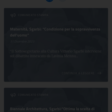
Visualizza griglia
Visualizza elenco
Lista dei comunicati
COMUNICATO STAMPA
Maternità, Sgarbi: “Condizione per la sopravvivenza
dell’uomo”
31 Dicembre 2023
“Il Sottosegretario alla Cultura Vittorio Sgarbi interviene
sul dibattito innescato da Lavinia Mennu...
CONTINUA A LEGGERE
COMUNICATO STAMPA
Biennale Architettura, Sgarbi:"Ottima la scelta di