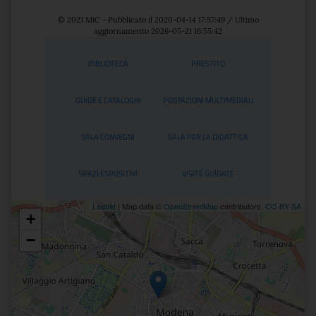
© 2021 MiC - Pubblicato il 2020-04-14 17:57:49 / Ultimo
aggiornamento 2026-05-21 16:55:42
Servizi
BIBLIOTECA
PRESTITO
GUIDE E CATALOGHI
POSTAZIONI MULTIMEDIALI
SALA CONVEGNI
SALA PER LA DIDATTICA
SPAZI ESPOSITIVI
VISITE GUIDATE
Leaflet
| Map data ©
OpenStreetMap
contributors,
CC-BY-SA
+
Posizione
−