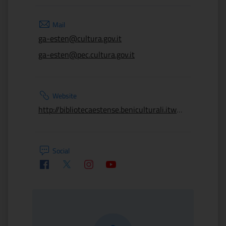
Mail
ga-esten@cultura.gov.it
ga-esten@pec.cultura.gov.it
Website
http://bibliotecaestense.beniculturali.itwww.gallerie-estensi.beniculturali.it
Social
Facebook
Twitter
Instagram
Youtube