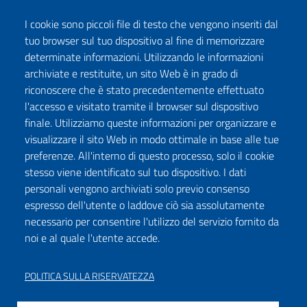
I cookie sono piccoli file di testo che vengono inseriti dal
tuo browser sul tuo dispositivo al fine di memorizzare
determinate informazioni. Utilizzando le informazioni
archiviate e restituite, un sito Web è in grado di
riconoscere che è stato precedentemente effettuato
l'accesso e visitato tramite il browser sul dispositivo
Seguici su:
finale. Utilizziamo queste informazioni per organizzare e
Facebook
Twitter
Instagram
Youtube
TikTok
Podcast
visualizzare il sito Web in modo ottimale in base alle tue
preferenze. All'interno di questo processo, solo il cookie
stesso viene identificato sul tuo dispositivo. I dati
ISCRIVITI ALLA NEWSLETTER
personali vengono archiviati solo previo consenso
espresso dell'utente o laddove ciò sia assolutamente
necessario per consentire l'utilizzo del servizio fornito da
noi e al quale l'utente accede.
DICHIARAZIONE DI ACCESSIBILITÀ
PRIVACY POLICY
POLITICA SULLA RISERVATEZZA
NOTE LEGALI