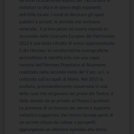
saranno ciclicamente esposti per raccontare ai
visitatori la vita e le opere degli esponenti
dell’élite locale, i modi di decorare gli spazi
pubblici e privati, le divinità che venivano
venerate. Il primo pezzo ad essere esposto in
occasione delle Giornate Europee del Patrimonio
2022 è una testa-ritratto di erma rappresentante
il dio Hermes: le caratteristiche iconografiche
permettono di identificarlo con una copia
romana dell’Hermes
Propylaios
di Alcamene,
realizzato nella seconda metà del V sec. a.C. e
collocato sull’acropoli di Atene. Nel 2015 la
scultura, precedentemente conservata in una
delle case che sorgevano nei pressi del Teatro, è
stata donata da un privato al Museo Carettoni.
La presenza di un incasso per perno e supporto
metallico suggerisce che l’erma facesse parte di
un recinto chiuso da catene o parapetti,
aggiungendo un ulteriore episodio alla storia