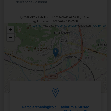
dell’antica
Casinum
.
© 2021 MiC - Pubblicato il 2022-09-16 09:54:18 / Ultimo
aggiornamento 2022-09-16 10:05:59
Leaflet
| Map data ©
OpenStreetMap
contributors,
CC-BY-SA
+
Posizione
−
Parco archeologico di Casinum e Museo