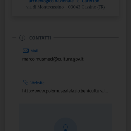
archeologico nazionale "G. Carettoni"
via di Montecassino - 03043 Cassino (FR)
CONTATTI
Mail
marco.musmeci@cultura.gov.it
Website
http://www.polomusealelazio.beniculturali.it/index.phpit/1/home