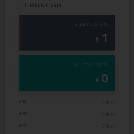
BIGLIETTERIA
PREZZO DEL
BIGLIETTO INTERO
1
€
PREZZO DEL
BIGLIETTO RIDOTTO
0
€
Orario di apertura:
LUN
Chiuso
MAR
Chiuso
MER
Chiuso