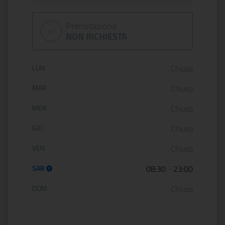
Prenotazione
NON RICHIESTA
Orario di apertura:
LUN
Chiuso
MAR
Chiuso
MER
Chiuso
GIO
Chiuso
VEN
Chiuso
SAB
08:30
-
23:00
DOM
Chiuso