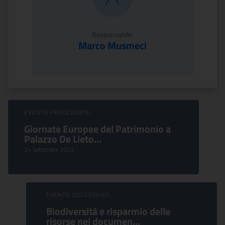
Responsabile:
Marco Musmeci
Sfoglia Eventi
EVENTO PRECEDENTE:
Giornate Europee del Patrimonio a
Palazzo De Lieto...
24 Settembre 2022
EVENTO SUCCESSIVO:
Biodiversità e risparmio delle
risorse nei documen...