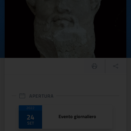
APERTURA
Date di apertura
2022
24
Evento giornaliero
SET