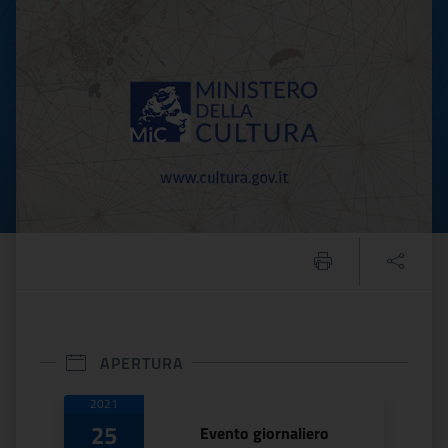
Visita al cantiere di conso
APERTURA
Date di apertura
2021
25
Evento giornaliero