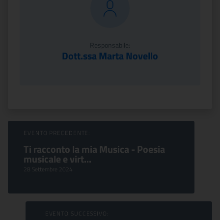
Responsabile:
Dott.ssa Marta Novello
Sfoglia Eventi
EVENTO PRECEDENTE:
Ti racconto la mia Musica - Poesia
musicale e virt...
28 Settembre 2024
EVENTO SUCCESSIVO: