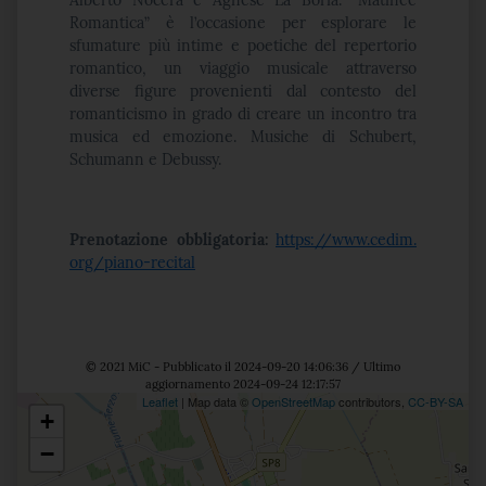
Alberto Nocera e Agnese La Boria. “Matinée
Romantica” è l’occasione per esplorare le
sfumature più intime e poetiche del repertorio
romantico, un viaggio musicale attraverso
diverse figure provenienti dal contesto del
romanticismo in grado di creare un incontro tra
musica ed emozione. Musiche di Schubert,
Schumann e Debussy.
Prenotazione obbligatoria:
https://www.cedim.
org/piano-recital
© 2021 MiC - Pubblicato il 2024-09-20 14:06:36 / Ultimo
aggiornamento 2024-09-24 12:17:57
Leaflet
| Map data ©
OpenStreetMap
contributors,
CC-BY-SA
+
Posizione
−