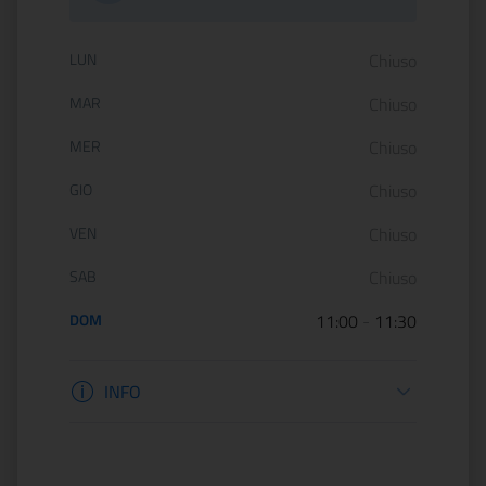
Orario di apertura:
LUN
Chiuso
MAR
Chiuso
MER
Chiuso
GIO
Chiuso
VEN
Chiuso
SAB
Chiuso
DOM
11:00
-
11:30
Informazioni apertura
INFO