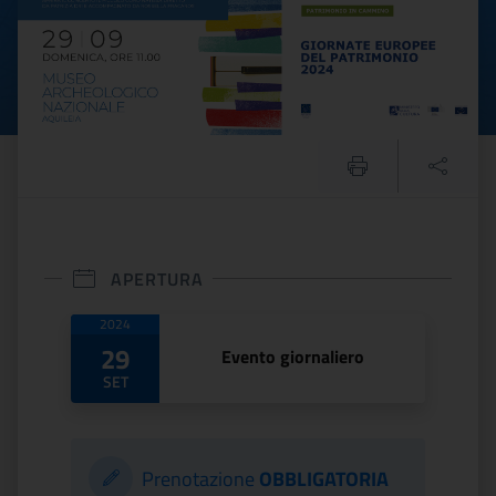
APERTURA
Date di apertura
2024
29
Evento giornaliero
SET
Prenotazione
OBBLIGATORIA