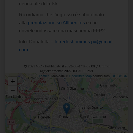
neonatale di Lutsk.
Ricordiamo che l’ingresso è subordinato
alla
prenotazione su Affluences
e che
dovrete indossare una mascherina FFP2.
Info: Donatella –
terredeshommes.pv@gmail.
com
© 2021 MiC - Pubblicato il 2022-03-17 14:08:08 / Ultimo
aggiornamento 2022-03-31 11:22:21
Leaflet
| Map data ©
OpenStreetMap
contributors,
CC-BY-SA
+
Posizione
−