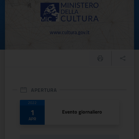
APERTURA
Date di apertura
2022
1
Evento giornaliero
APR