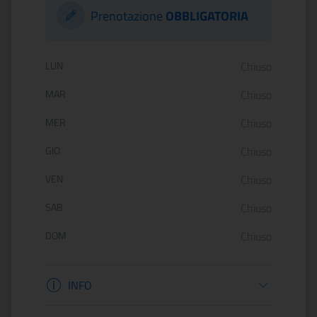
Prenotazione
OBBLIGATORIA
Orario di apertura:
LUN
Chiuso
MAR
Chiuso
MER
Chiuso
GIO
Chiuso
VEN
Chiuso
SAB
Chiuso
DOM
Chiuso
Informazioni apertura
INFO