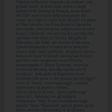
Valentia nell’essere chiamato ad ospitare, con
grande onore, la festa delle donne e degli
uomini della Guardia di Finanza, in occasione
del 250° anniversario della fondazione del
corpo, ha scoperto come Essa, proprio dal porto
di Vibo Valentia, con il suo Reparto Operativo
Aeronavale, eserciti la sua competenza su tutto
il mare Calabrese, con attività di controllo che
spaziano dallo Ionio al Tirreno, dal golfo di
Policastro, alle Eolie, allo stretto di Messina.
Questo fenomeno è il frutto di un processo
storico dalle radici profonde, da quando questo
braccio di mare fu solcato dai marinai Fenici e
poi Greci che navigavano verso l’Etruria,
attraversando il “Poros Tyrrenos”, ovvero lo
stretto di Messina, fino alla nascita nel VII
secolo a.C. della polis di Hipponion, in un
territorio che prese e che prende ancora oggi il
nome di “Poros”, ovvero passaggio, transito
ininterrotto di popoli e culture….
Questo braccio di mare, questo golfo (oggi
detto di S. Eufemia) che gli indigeni
chiamavano “Veip”, fu poi denominato dagli
antichi “Sinus Vibonensis”, poiché grazie ad un
porto costruito dal potente re di Siracusa