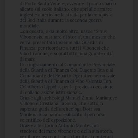
di Porto Santa Venere, avvenne il primo sbarco
alleato sul suolo italiano, che aprì alle armate
inglesi e americane la strada per la conquista
del Sud Italia durante la seconda guerra
mondiale.
…da questo, e da molto altro, nasce “Sinus
Vibonensis, un mare di storia”, una mostra che
verrà
presentata insieme alla Guardia di
Finanza, per ricordare a tutti i Vibonesi che
Vibo fu anche, e soprattutto, una grande città
di mare.
Un ringraziamento al Comandante Provinciale
della Guardia di Finanza Col. Eugenio Bua e al
Comandante del Reparto Operativo aeronavale
della Guardia di Finanza di Vibo Valentia Ten.
Col Alberto Lippolis, per la preziosa occasione
di collaborazione istituzionale.
Grazie agli archeologi Manuel Zinnà, Marianeve
Vallone e Cristiana La Serra, che sotto la
sapiente guida dell’archeologa Dott.ssa
Marilena Sica hanno realizzato il percorso
scientifico dell’esposizione.
Grazie allo storico Antonio Montesanti,
studioso del mare vibonese e della sua storia,
per il prezioso contributo fornito ai contenuti