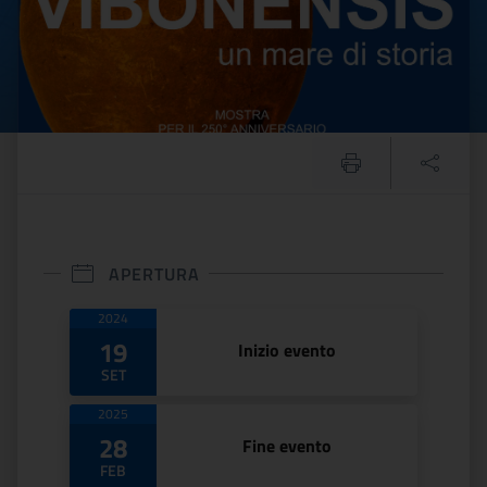
APERTURA
Date di apertura
2024
19
Inizio evento
SET
2025
28
Fine evento
FEB