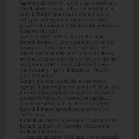
Agatocle, divenne il luogo in cui si costruivano
navi da guerra e si scambiavano merci da e per
tutto il Mediterraneo, tanto che le monete
della polis di Hipponion erano caratterizzate
proprio dall’immagine dell’anfora utilizzata per il
trasporto del vino.
Questo porto fu strenuamente difeso dai
Romani durante le guerre puniche, e le acque
antistanti ad esso furono teatro di scontri
epocali contro la flotta cartaginese. Lo stesso
avvenne all’epoca delle guerre civili, poiché qui
aveva sede la flotta del grande Giulio Cesare
che ottenne proprio qui importanti vittorie
contro Pompeo.
Sempre qui ebbe la sua base navale Marco
Agrippa, il grande generale genero di Ottaviano,
il futuro primo imperatore Augusto. Proprio da
qui partì la flotta che consentì ad Agrippa di
vincere la battaglia del Nauloco contro Sesto,
figlio di Pompeo, aprendo ad Augusto la via
dell’impero.
E da qui, ancora nel VI secolo d.C., si spediva a
Roma il legname per costruire il tetto della
basilica di S. Pietro….
….e ancora qui, dopo 2000 anni, con la battaglia