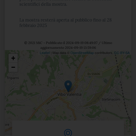
scientifici della mostra.
La mostra resterà aperta al pubblico fino al 28
febbraio 2025
© 2021 MiC - Pubblicato il 2024-09-19 08:49:07 / Ultimo
aggiornamento 2024-09-19 13:59:06
Leaflet
| Map data ©
OpenStreetMap
contributors,
CC-BY-SA
+
Posizione
−