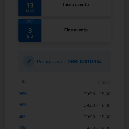
13
Inizio evento
MAG
2021
3
Fine evento
GIU
Prenotazione
OBBLIGATORIA
Orario di apertura:
LUN
Chiuso
MAR
09:00
-
18:30
MER
09:00
-
18:30
GIO
09:00
-
18:30
VEN
09:00
-
18:30