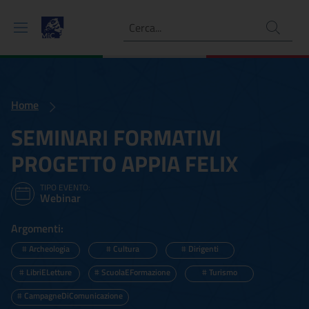
Ricerca
Home
SEMINARI FORMATIVI
PROGETTO APPIA FELIX
TIPO EVENTO:
Webinar
Argomenti:
#
Archeologia
#
Cultura
#
Dirigenti
#
LibriELetture
#
ScuolaEFormazione
#
Turismo
#
CampagneDiComunicazione