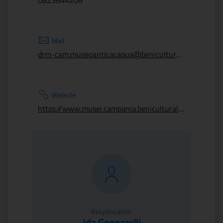
0823844206
Mail
drm-cam.museoanticacapua@beniculturali.it
Website
https://www.musei.campania.beniculturali.it
Responsabile:
Ida Gennarelli