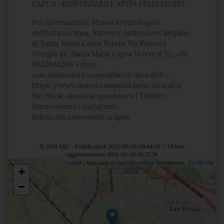
CAPUA –RESPONSABILE APPIA FELIX MUSST
Per informazioni: Museo Archeologico
dell’Antica Capua, Mitreo e Anfiteatro Campano
di Santa Maria Capua Vetere Via Roberto
D’Angiò 44, Santa Maria Capua Vetere (CE), +39
0823844206 - drm-
cam.museoanticacapua@beniculturali.it -
https://www.musei.campania.beniculturali.it
Facebook: @anticacapuamuseo | Twitter:
@museosmcv | Instagram:
@drmcam.museoanticacapua
© 2021 MiC - Pubblicato il 2021-05-26 09:44:20 / Ultimo
aggiornamento 2021-05-26 10:27:38
Leaflet
| Map data ©
OpenStreetMap
contributors,
CC-BY-SA
+
Posizione
−