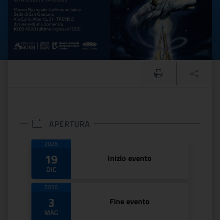
APERTURA
Date di apertura
2025
19
Inizio evento
DIC
2026
3
Fine evento
MAG