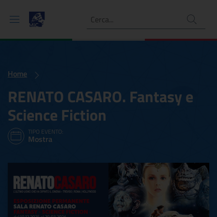
Ricerca
Home
RENATO CASARO. Fantasy e
Science Fiction
TIPO EVENTO:
Mostra
RENATO CASARO. Fantasy e