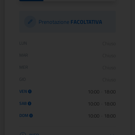
Prenotazione
FACOLTATIVA
Orario di apertura:
LUN
Chiuso
MAR
Chiuso
MER
Chiuso
GIO
Chiuso
VEN
10:00
-
18:00
SAB
10:00
-
18:00
DOM
10:00
-
18:00
Informazioni apertura