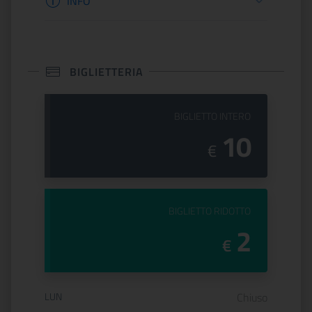
INFO
BIGLIETTERIA
PREZZO DEL
BIGLIETTO INTERO
10
€
PREZZO DEL
BIGLIETTO RIDOTTO
2
€
Orario di apertura:
LUN
Chiuso