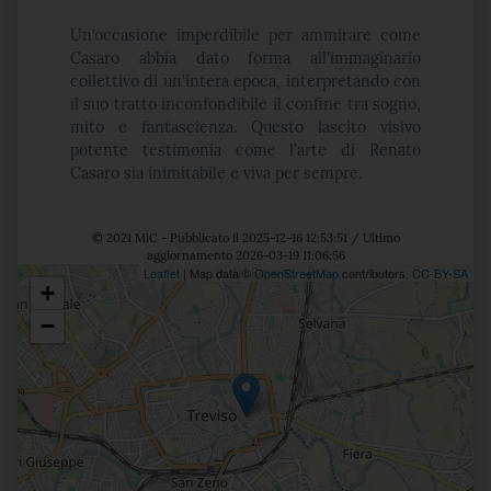
Un’occasione imperdibile per ammirare come
Casaro abbia dato forma all'immaginario
collettivo di un'intera epoca, interpretando con
il suo tratto inconfondibile il confine tra sogno,
mito e fantascienza. Questo lascito visivo
potente testimonia come l'arte di Renato
Casaro sia inimitabile e viva per sempre.
© 2021 MiC - Pubblicato il 2025-12-16 12:53:51 / Ultimo
aggiornamento 2026-03-19 11:06:56
Leaflet
| Map data ©
OpenStreetMap
contributors,
CC-BY-SA
+
Posizione
−