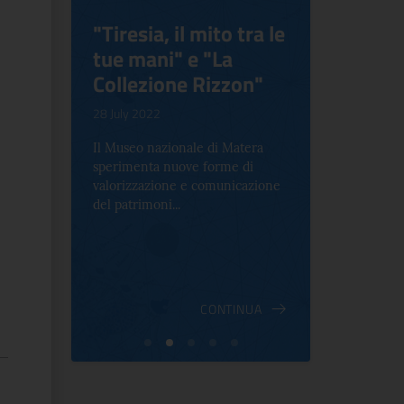
ilippo
"Tiresia, il mito tra le
Virgini
tue mani" e "La
Blooms
Collezione Rizzon"
Inventi
.
28 July 2022
17 October 2
Il Museo nazionale di Matera
Per la prima 
sperimenta nuove forme di
Palazzo Alt
2 le
valorizzazione e comunicazione
mostra che c
e Antica
del patrimoni...
an...
ndici
INUA
CONTINUA