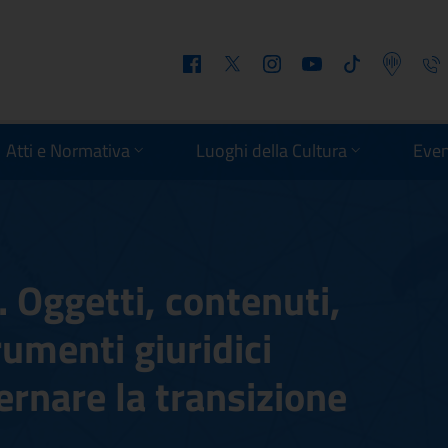
Facebook
Twitter
Instagram
Youtube
Tiktok
Podcast
Telefo
Atti e Normativa
Luoghi della Cultura
Even
 Oggetti, contenuti,
rumenti giuridici
rnare la transizione