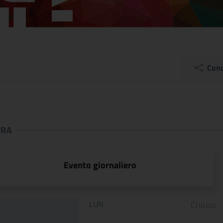
Cond
URA
 apertura
Evento giornaliero
Orario di apertura:
LUN
Chiuso