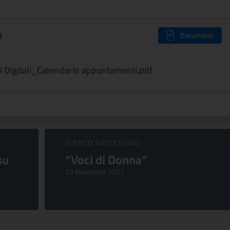
I
Documenti
i Digitali_Calendario appuntamenti.pdf
EVENTO SUCCESSIVO:
su
“Voci di Donna”
23 Novembre 2021