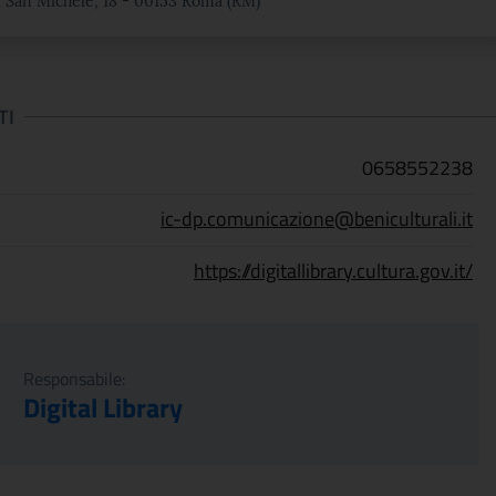
i San Michele, 18 - 00153 Roma (RM)
TI
0658552238
ic-dp.comunicazione@beniculturali.it
https://digitallibrary.cultura.gov.it/
Responsabile:
Digital Library