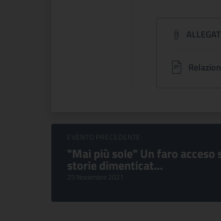
ALLEGAT
Relazion
Sfoglia Eventi
EVENTO PRECEDENTE:
"Mai più sole" Un faro acceso 
storie dimenticat...
25 Novembre 2021