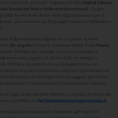
tti, contenuti, persone.” organizzati dalla
Digital Library
one Scuola dei beni e delle attività culturali
. Cinque
pubbliche sui temi chiave della digitalizzazione per il
lturale, per costruire un linguaggio comune e diffondere
a.
tema della transizione digitale da un punto di vista
borah
De Angelis
(Creative Commons Italia), Paola
Pisano
zione Pubblica per digitale e nuove tecnologie) e
ario
(Avvocato, esperto di diritto delle tecnologie e
ella Pubblica Amministrazione) dialogheranno con
 ricostruire il quadro normativo esistente, approfondendo
ituti finalizzati al coinvolgimento di soggetti privati nei
gitalizzazione e valorizzazione del patrimonio culturale.
ro di oggi, in diretta dalla Biblioteca Angelica di Roma alle
perto al pubblico su
fad.fondazionescuolapatrimonio.it
partecipanti potranno porre domande agli esperti e
uestionario per inviare suggerimenti e suggestioni.