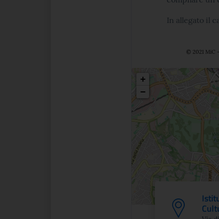
In allegato il 
© 2021 MiC - 
Posizio
+
−
Isti
Cult