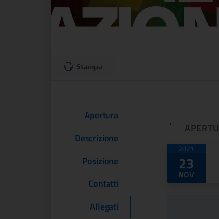
Stampa
Apertura
APERT
Descrizione
Date di
2021
23
Posizione
NOV
Contatti
Allegati