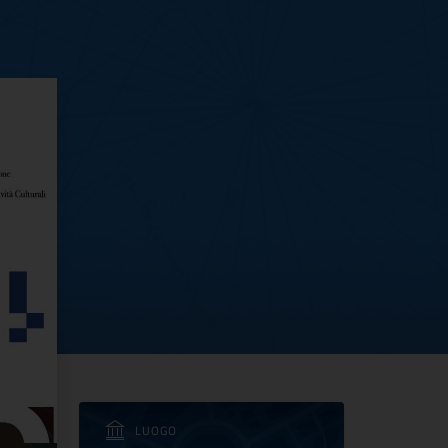
persone. Di quali strume
LUOGO