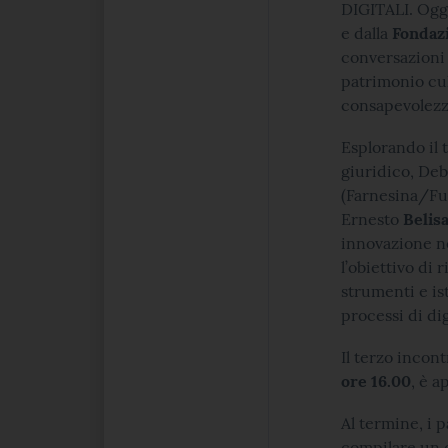
DIGITALI. Ogge
e dalla
Fondazi
conversazioni 
patrimonio cu
consapevolezz
Esplorando il 
giuridico, De
(Farnesina/Fun
Ernesto
Belis
innovazione n
l’obiettivo di
strumenti e ist
processi di di
Il terzo incont
ore 16.00
, è a
Al termine, i 
compilare un q