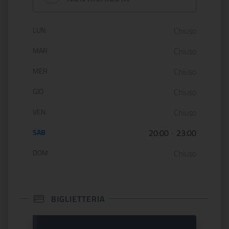
Orario di apertura:
LUN
Chiuso
MAR
Chiuso
MER
Chiuso
GIO
Chiuso
VEN
Chiuso
SAB
20:00
-
23:00
DOM
Chiuso
BIGLIETTERIA