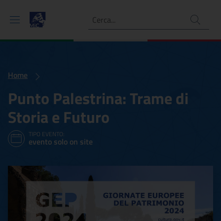
Ricerca
Home
Punto Palestrina: Trame di
Storia e Futuro
TIPO EVENTO:
evento solo on site
Punto Palestrina: Trame di