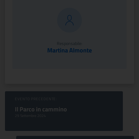
Responsabile:
Martina Almonte
Sfoglia Eventi
EVENTO PRECEDENTE:
Il Parco in cammino
29 Settembre 2024