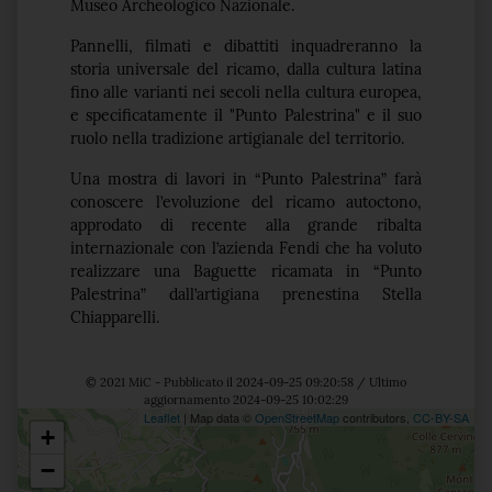
Museo Archeologico Nazionale.
Pannelli, filmati e dibattiti inquadreranno la
storia universale del ricamo, dalla cultura latina
fino alle varianti nei secoli nella cultura europea,
e specificatamente il "Punto Palestrina" e il suo
ruolo nella tradizione artigianale del territorio.
Una mostra di lavori in “Punto Palestrina” farà
conoscere l’evoluzione del ricamo autoctono,
approdato di recente alla grande ribalta
internazionale con l’azienda Fendi che ha voluto
realizzare una Baguette ricamata in “Punto
Palestrina” dall’artigiana prenestina Stella
Chiapparelli.
© 2021 MiC - Pubblicato il 2024-09-25 09:20:58 / Ultimo
aggiornamento 2024-09-25 10:02:29
Leaflet
| Map data ©
OpenStreetMap
contributors,
CC-BY-SA
+
Posizione
−