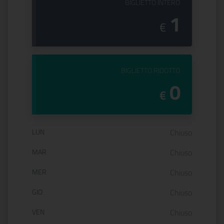
PREZZO DEL
BIGLIETTO INTERO
1
€
PREZZO DEL
BIGLIETTO RIDOTTO
0
€
Orario di apertura:
LUN
Chiuso
MAR
Chiuso
MER
Chiuso
GIO
Chiuso
VEN
Chiuso