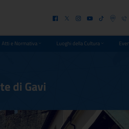
Facebook
Twitter
Instagram
Youtube
Tiktok
Podcast
Telefo
Atti e Normativa
Luoghi della Cultura
Even
te di Gavi
orte di Gavi