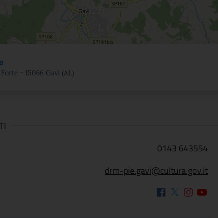
e
l Forte - 15066 Gavi (AL)
TI
0143 643554
drm-pie.gavi@cultura.gov.it
Facebook
Twitter
Instagram
Youtu