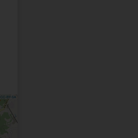
,
CC-BY-SA