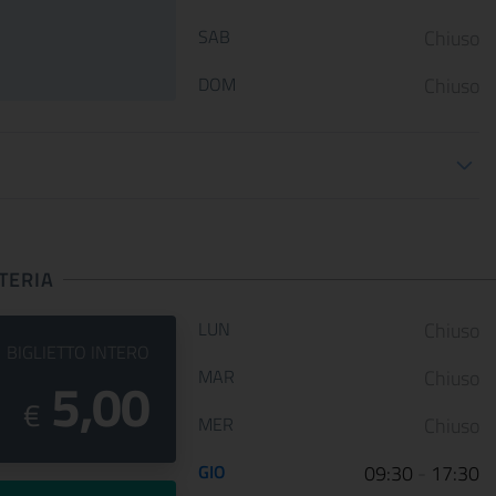
presentano ARTE LIBERATA
Gallerie Nazionali di Art
1937-1947. Capolavori salvati dalla
riaprono le porte delle u
SAB
Chiuso
guerra, una n...
sale d...
DOM
Chiuso
ioni apertura
CONTINUA
CONT
TERIA
Orario di apertura:
LUN
Chiuso
PREZZO DEL
BIGLIETTO INTERO
MAR
Chiuso
5,00
€
MER
Chiuso
GIO
09:30
-
17:30