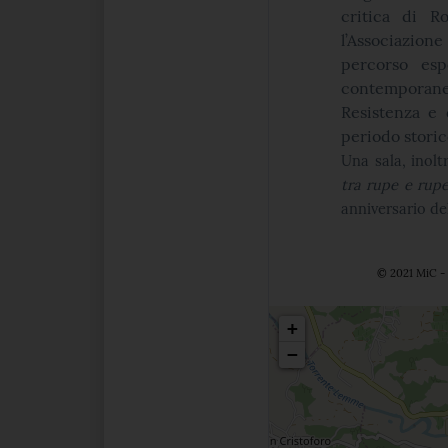
critica di R
l’Associazion
percorso esp
contemporane
Resistenza e 
periodo stori
Una sala, inolt
tra rupe e rup
anniversario de
© 2021 MiC - 
Posizio
+
−