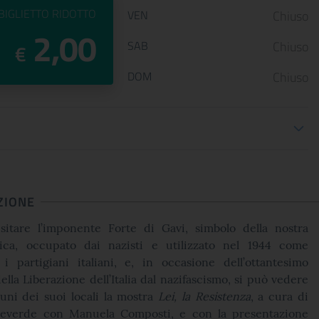
PREZZO DEL
BIGLIETTO RIDOTTO
VEN
Chiuso
2,00
SAB
Chiuso
€
DOM
Chiuso
oni biglietteria
ZIONE
sitare l’imponente Forte di Gavi, simbolo della nostra
ica, occupato dai nazisti e utilizzato nel 1944 come
i partigiani italiani, e, in occasione dell’ottantesimo
ella Liberazione dell’Italia dal nazifascismo, si può vedere
lcuni dei suoi locali la mostra
Lei, la Resistenza
, a cura di
teverde con Manuela Composti, e con la presentazione