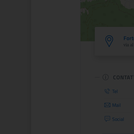
Fort
via a
CONTAT
Tel
Mail
Social