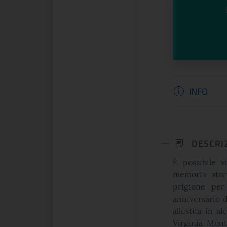
Informazi
INFO
DESCRI
È
possibile vi
memoria stor
prigione per 
anniversario d
allestita in a
Virginia Mon