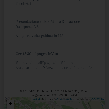
Turchetti
Presentazione video: Mauro Santacroce
Interprete LIS.
A seguire visita guidata in LIS.
Ore 18:30 – Ipogeo InVita
Visita guidata all’Ipogeo dei Volumni e
Antiquarium del Palazzone a cura del personale.
© 2021 MiC - Pubblicato il 2023-09-14 16:21:56 / Ultimo
aggiornamento 2023-09-20 15:26:51
Leaflet
| Map data ©
OpenStreetMap
contributors,
CC-BY-SA
+
Posizione