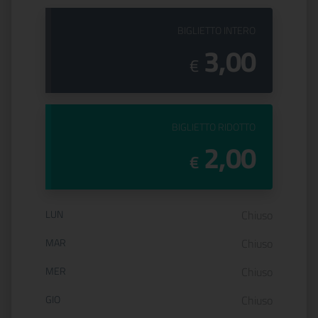
PREZZO DEL
BIGLIETTO INTERO
3,00
€
PREZZO DEL
BIGLIETTO RIDOTTO
2,00
€
Orario di apertura:
LUN
Chiuso
MAR
Chiuso
MER
Chiuso
GIO
Chiuso