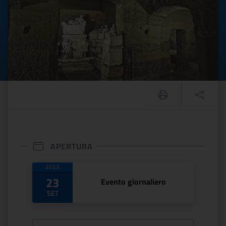
APERTURA
Date di apertura
2023
23
Evento giornaliero
SET