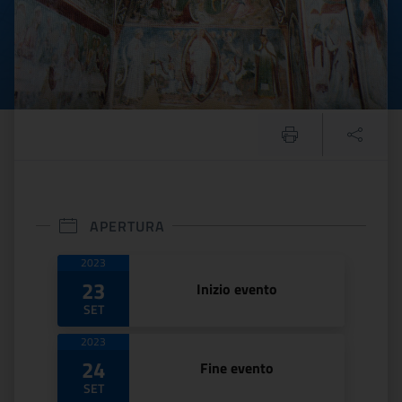
APERTURA
Date di apertura
2023
23
Inizio evento
SET
2023
24
Fine evento
SET