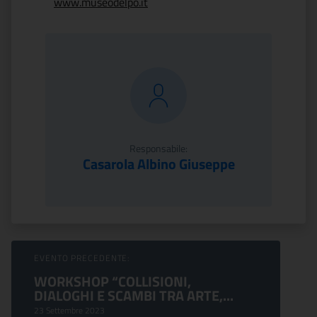
www.museodelpo.it
Responsabile:
Casarola Albino Giuseppe
Sfoglia Eventi
EVENTO PRECEDENTE:
WORKSHOP “COLLISIONI,
DIALOGHI E SCAMBI TRA ARTE,...
23 Settembre 2023