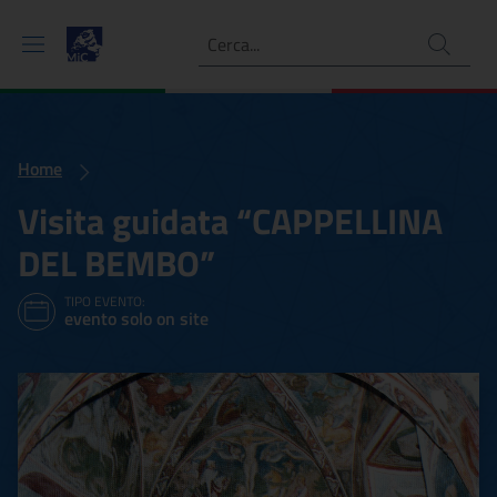
Ricerca
Home
Visita guidata “CAPPELLINA
DEL BEMBO”
TIPO EVENTO:
evento solo on site
Visita guidata “CAPPELL