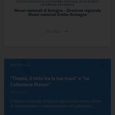
ISTITUTO DOTATO DI AUTONOMIA SPECIALE, DI RILEVANTE
INTERESSE NAZIONALE
Musei nazionali di Bologna - Direzione regionale
Musei nazionali Emilia-Romagna
DETTAGLI
IN EVIDENZA
"Tiresia, il mito tra le tue mani" e "La
Collezione Rizzon"
28 July 2022
Il Museo nazionale di Matera sperimenta nuove forme
di valorizzazione e comunicazione del patrimoni...