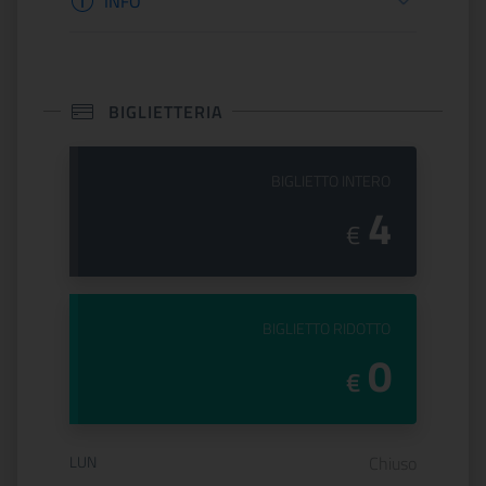
INFO
BIGLIETTERIA
PREZZO DEL
BIGLIETTO INTERO
4
€
PREZZO DEL
BIGLIETTO RIDOTTO
0
€
Orario di apertura:
LUN
Chiuso