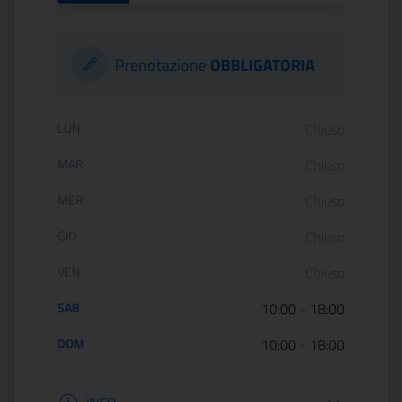
Prenotazione
OBBLIGATORIA
Orario di apertura:
LUN
Chiuso
MAR
Chiuso
MER
Chiuso
GIO
Chiuso
VEN
Chiuso
SAB
10:00
-
18:00
DOM
10:00
-
18:00
Informazioni apertura