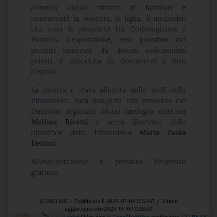
corredo alcuni ritratti di familiari e
conoscenti: la suocera, la figlia, il mezzadro
che cura le proprietà tra Codrongianos e
Florinas. L’esposizione, resa possibile dai
prestiti concessi da diversi collezionisti
privati, è arricchita da documenti e foto
d’epoca.
La mostra è stata allestita dallo staff della
Pinacoteca. Sarà inaugura alla presenza del
Direttore regionale Musei Sardegna dott.ssa
Melissa Ricetti
e verrà illustrata dalla
direttrice della Pinacoteca
Maria Paola
Dettori
.
All’inaugurazione è previsto l’ingresso
gratuito.
© 2021 MiC - Pubblicato il 2026-07-08 11:53:47 / Ultimo
aggiornamento 2026-07-09 11:18:53
Leaflet
| Map data ©
OpenStreetMap
contributors,
CC-BY-SA