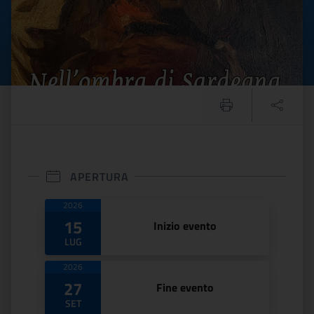
APERTURA
Date di apertura
2026
15
Inizio evento
LUG
2026
27
Fine evento
SET