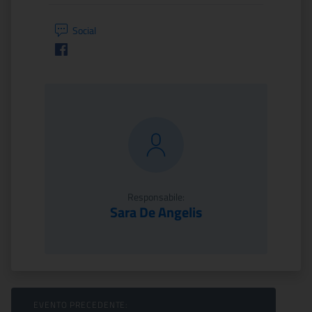
Social
Facebook
Responsabile:
Sara De Angelis
Sfoglia Eventi
EVENTO PRECEDENTE: