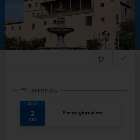
APERTURA
Date di apertura
2023
2
Evento giornaliero
GIU