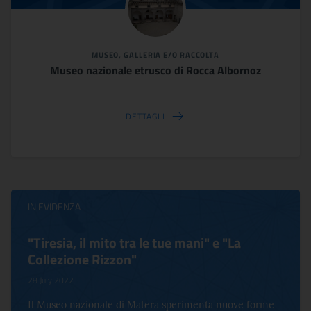
MUSEO, GALLERIA E/O RACCOLTA
Museo nazionale etrusco di Rocca Albornoz
DETTAGLI
IN EVIDENZA
"Tiresia, il mito tra le tue mani" e "La
Collezione Rizzon"
28 July 2022
Il Museo nazionale di Matera sperimenta nuove forme