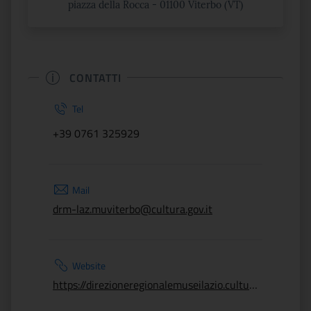
piazza della Rocca - 01100 Viterbo (VT)
CONTATTI
Tel
+39 0761 325929
Mail
drm-laz.muviterbo@cultura.gov.it
Website
https://direzioneregionalemuseilazio.cultura.gov.it/luoghi/museo-nazionale-etrusco-rocca-albornoz/