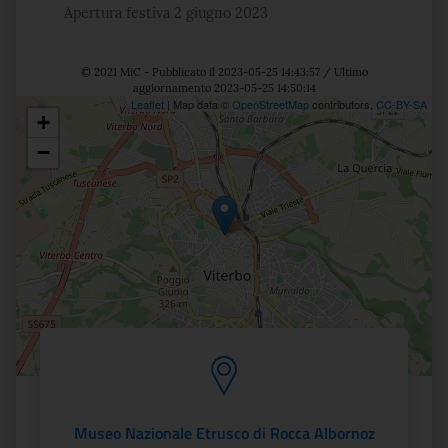
Apertura festiva 2 giugno 2023
© 2021 MiC - Pubblicato il 2023-05-25 14:43:57 / Ultimo
aggiornamento 2023-05-25 14:50:14
Leaflet
| Map data ©
OpenStreetMap
contributors,
CC-BY-SA
+
Posizione
−
Museo Nazionale Etrusco di Rocca Albornoz