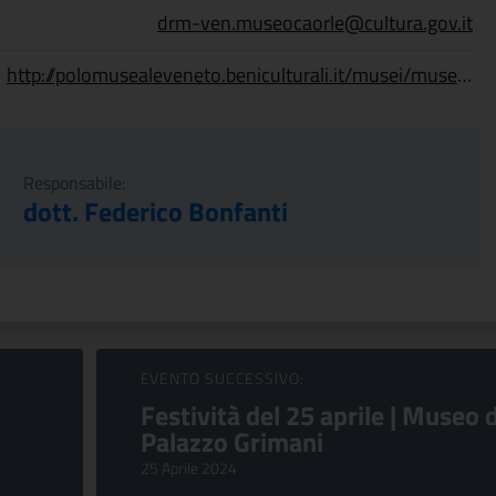
drm-ven.museocaorle@cultura.gov.it
http://polomusealeveneto.beniculturali.it/musei/museo-nazionale-di-archeologia-del-mare/sede
Responsabile:
dott. Federico Bonfanti
EVENTO SUCCESSIVO:
Festività del 25 aprile | Museo d
Palazzo Grimani
25 Aprile 2024