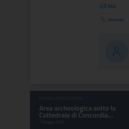
Mail
Website
Sfoglia Eventi
EVENTO PRECEDENTE:
Area archeologica sotto la
Cattedrale di Concordia...
1 Maggio 2024