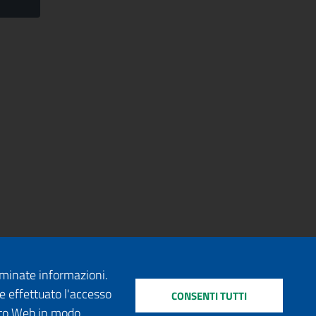
erminate informazioni.
e effettuato l'accesso
CONSENTI TUTTI
sito Web in modo