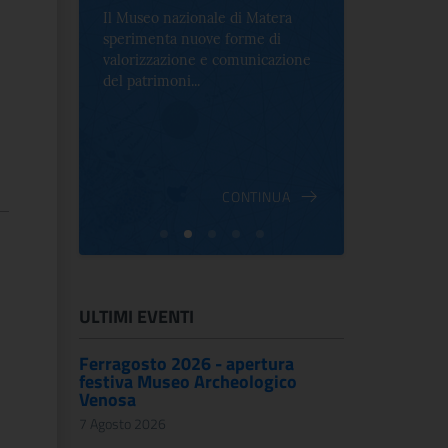
un centinaio
atera
Per la prima volta in Italia, a
dipinti, scul
 di
Palazzo Altemps si presenta una
cazione
mostra che celebra lo spirito che
an...
INUA
CONTINUA
ULTIMI EVENTI
Ferragosto 2026 - apertura
festiva Museo Archeologico
Venosa
7 Agosto 2026