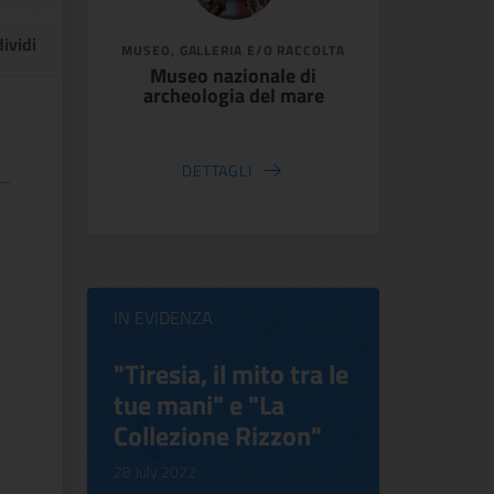
ividi
MUSEO, GALLERIA E/O RACCOLTA
Museo nazionale di
archeologia del mare
DETTAGLI
IN EVIDENZA
tra le
Virginia Woolf e
Bosch e
Bloomsbury.
Rinasc
on"
Inventing Life
24 October 
17 October 2022
Il percorso 