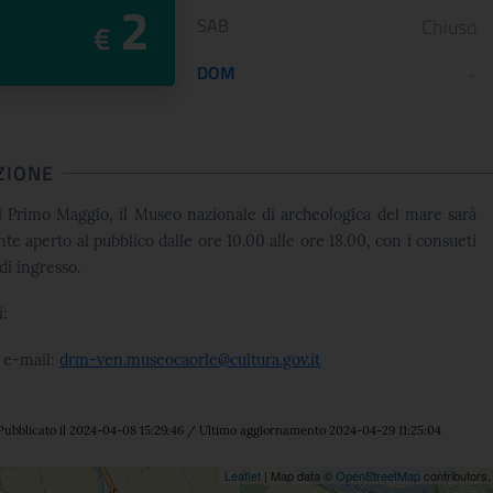
2
SAB
Chiuso
€
DOM
-
ZIONE
l Primo Maggio, i
l Museo nazionale di archeologica del mare sarà
te aperto al pubblico dalle ore 10.00 alle ore 18.00, con i consueti
di ingresso.
i:
- e-mail:
drm-ven.museocaorle@cultura.gov.it
Pubblicato il 2024-04-08 15:29:46 / Ultimo aggiornamento 2024-04-29 11:25:04
ne
Leaflet
| Map data ©
OpenStreetMap
contributors