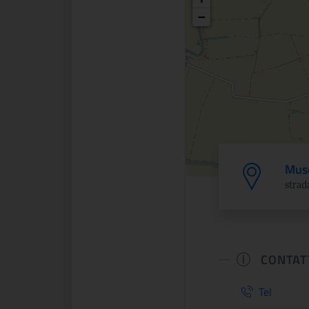
−
Muse
strad
CONTAT
Tel