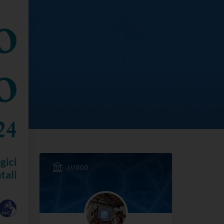
i Caorle | Apertura Pr
LUOGO