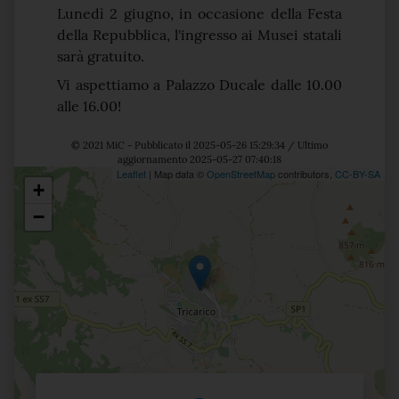
Lunedì 2 giugno, in occasione della Festa
della Repubblica, l'ingresso ai Musei statali
sarà gratuito.
Vi aspettiamo a Palazzo Ducale dalle 10.00
alle 16.00!
© 2021 MiC - Pubblicato il 2025-05-26 15:29:34 / Ultimo
aggiornamento 2025-05-27 07:40:18
Leaflet
| Map data ©
OpenStreetMap
contributors,
CC-BY-SA
+
Posizione
−