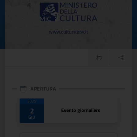
APERTURA
Date di apertura
2025
2
Evento giornaliero
GIU