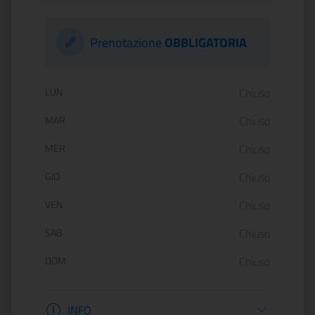
Prenotazione
OBBLIGATORIA
Orario di apertura:
LUN
Chiuso
MAR
Chiuso
MER
Chiuso
GIO
Chiuso
VEN
Chiuso
SAB
Chiuso
DOM
Chiuso
Informazioni apertura
INFO