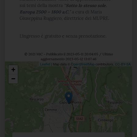
sui temi della mostra
“
Sotto lo stesso sole.
Europa 2500 – 1800 a.C.
”
a cura di Maria
Giuseppina Ruggiero, direttrice del MUPRE.
L’ingresso è gratuito e senza prenotazione.
© 2021 MiC - Pubblicato il 2023-05-11 20:04:05 / Ultimo
aggiornamento 2023-05-12 13:07:46
Leaflet
| Map data ©
OpenStreetMap
contributors,
CC-BY-SA
+
Posizione
−