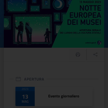
APERTURA
Date di apertura
2023
13
Evento giornaliero
MAG