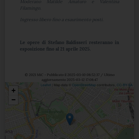
Moderano Matilde Amaturo e Valentina
Filamingo.
Ingresso libero fino a esaurimento posti.
Le opere di Stefano Baldisseri resteranno in
esposizione fino al 21 aprile 2025.
© 2021 MiC - Pubblicato il 2025-03-10 08:52:37 / Ultimo
aggiornamento 2025-03-12 17:08:47
Leaflet
| Map data ©
OpenStreetMap
contributors,
CC-BY-SA
+
Posizione
−