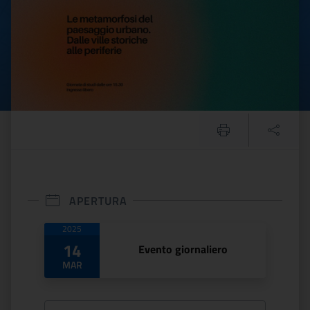
APERTURA
Date di apertura
2025
14
Evento giornaliero
MAR