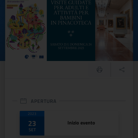
APERTURA
Date di apertura
2023
23
Inizio evento
SET