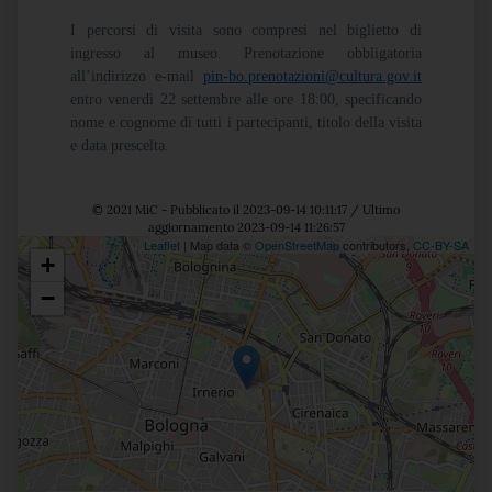
I percorsi di visita sono compresi nel biglietto di
ingresso al museo. Prenotazione obbligatoria
all’indirizzo e-mail
pin-bo.prenotazioni@cultura.gov.it
entro venerdì 22 settembre alle ore 18:00, specificando
nome e cognome di tutti i partecipanti, titolo della visita
e data prescelta.
© 2021 MiC - Pubblicato il 2023-09-14 10:11:17 / Ultimo
aggiornamento 2023-09-14 11:26:57
Leaflet
| Map data ©
OpenStreetMap
contributors,
CC-BY-SA
+
Posizione
−