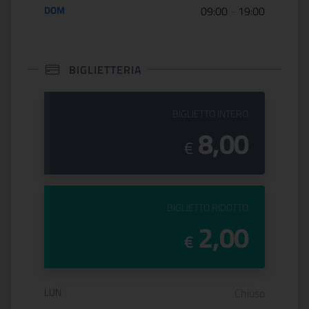
DOM
09:00
-
19:00
BIGLIETTERIA
PREZZO DEL
BIGLIETTO INTERO
8,00
€
PREZZO DEL
BIGLIETTO RIDOTTO
2,00
€
Orario di apertura:
LUN
Chiuso