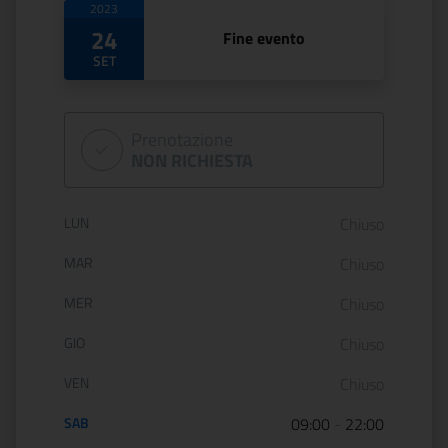
2023
24
Fine evento
SET
Prenotazione
NON RICHIESTA
Orario di apertura:
LUN
Chiuso
MAR
Chiuso
MER
Chiuso
GIO
Chiuso
VEN
Chiuso
SAB
09:00
-
22:00