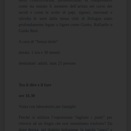
della Controriforma, permetteranno di comprendere
come sia mutato il mestiere dell’artista nel corso dei
secoli e come le scelte di papi, signori, mecenati e
talvolta le sorti della stessa città di Bologna siano
profondamente legate a figure come Giotto, Raffaello e
Guido Reni.
A cura di “Senza titolo”
durata: 1 ora e 30 minuti
destinatari: adulti, max 25 persone
Tra il dire e il fare
ore 16.30
Visita con laboratorio per famiglie
Perché si utilizza l’espressione “tagliare i ponti” per
riferirsi ad un litigio che non intendiamo risolvere? Da
dove deriva, nel dialetto bolognese, la parola “rusco” e