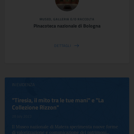
MUSEO, GALLERIA E/O RACCOLTA
Pinacoteca nazionale di Bologna
DETTAGLI
IN EVIDENZA
Virginia Woolf e Bloomsbury. Inventing
Life
17 October 2022
orme
Per la prima volta in Italia, a Palazzo Altemps si present
una mostra che celebra lo spirito che an...