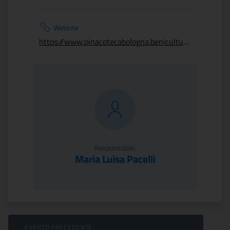
Website
https://www.pinacotecabologna.beniculturali.it/it/
Responsabile:
Maria Luisa Pacelli
Sfoglia Eventi
EVENTO PRECEDENTE: