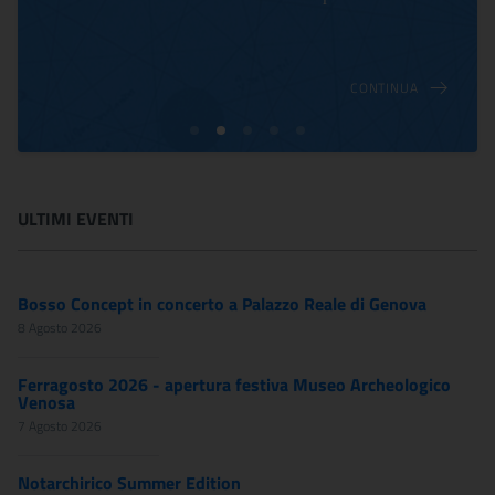
UA
CONTINUA
ULTIMI EVENTI
Bosso Concept in concerto a Palazzo Reale di Genova
8 Agosto 2026
Ferragosto 2026 - apertura festiva Museo Archeologico
Venosa
7 Agosto 2026
Notarchirico Summer Edition