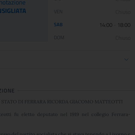
notazione
Le Scuderie del Quirinale
Da venerdì 29 aprile 202
SIGLIATA
VEN
Chiuso
presentano ARTE LIBERATA
Gallerie Nazionali di Art
1937-1947. Capolavori salvati dalla
riaprono le porte delle u
SAB
14:00
-
18:00
guerra, una n...
sale d...
DOM
Chiuso
ioni apertura
CONTINUA
CONT
ZIONE
DI STATO DI FERRARA RICORDA GIACOMO MATTEOTTI
otti fu eletto deputato nel 1919 nel collegio Ferrara-
resso del partito socialista che si stava tenendo a Livorno e