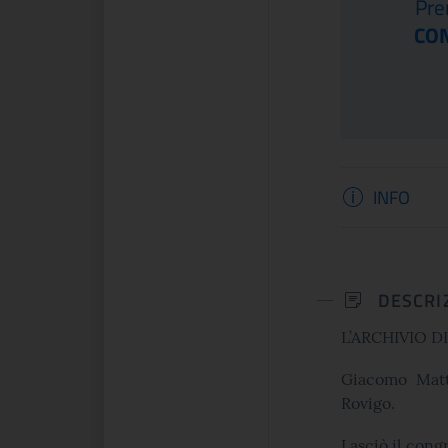
ma volta in Italia, a
Pre
dipinti, sculture, arazzi, incision...
ltemps si presenta una
CON
e celebra lo spirito che
Informaz
CONTINUA
CONTINUA
INFO
DESCRI
L’ARCHIVIO 
Giacomo Matte
Rovigo.
Lasciò il cong