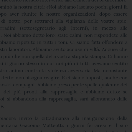
ominò la nostra città: «Noi abbiamo lasciato pochi giorni fa
po aver riunite le nostre organizzazioni, dopo essere
di notte, per sottrarci alla vigilanza delle vostre spie,
rradini (sottosegretario agli Interni), in mezzo alle
. Noi abbiamo detto loro: state calmi; non rispondete alle
bbiamo ripetuto in tutti i toni. Ci siamo fatti offendere a
tri laboratori. Abbiamo avuto accuse di viltà. Accuse che
o più che non quella della vostra stupida stampa. Ci hanno
hi il giorno stesso in cui noi più di tutti avevamo sentito
nostro animo contro la violenza avversaria. Ma nonostante
 detto: non bisogna reagire. E ci siamo imposti, anche con
i nostri compagni. Abbiamo preso per le spalle qualcuno dei
e dei più pronti alla rappresaglia e abbiamo detto: se
oi si abbandona alla rappresaglia, sarà allontanato dalle
».
acere invito la cittadinanza alla inaugurazione della
ntaria Giacomo Matteotti: i giorni ferraresi e il suo