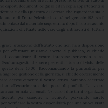
rno 23 novembre alle ore 14.15 presso l’Archivio di Stato di
no esposti documenti originali ed in copia appartenenti ai
efettura e della Questura di Ferrara che riguardano sia la
eputato di Fratta Polesine in città nel gennaio 1921 sia il
stimoniato dal materiale sequestrato dopo il suo assassinio
uisizioni effettuate nelle case degli antifascisti di tutta la
 grave situazione dell’Istituto che non ha a disposizione
i per effettuare iniziative aperte al pubblico, vi chiedo
 di comunicare il vostro interesse scrivendo a as-
i@cultura.gov.it ad essere presenti al turno di visita delle
 quello delle 16.00. Raccomandando la puntualità, per
 migliore gestione della giornata, si chiede cortesemente
pare eccessivamente il vostro arrivo. Saranno accettate
sino all’esaurimento dei posti disponibili. La vostra
arà confermata via email. Nel caso i due turni organizzati
fficienti per esaudire le richieste pervenute, sarete
 per verificare la vostra disponibilità per una nuova visita