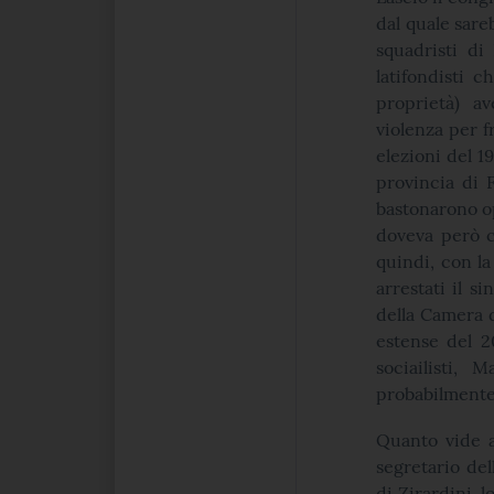
dal quale sare
squadristi di 
latifondisti c
proprietà) av
violenza per fr
elezioni del 1
provincia di F
bastonarono op
doveva però co
quindi, con la
arrestati il s
della Camera d
estense del 2
sociailisti, 
probabilmente 
Quanto vide a
segretario del
di Zirardini, 