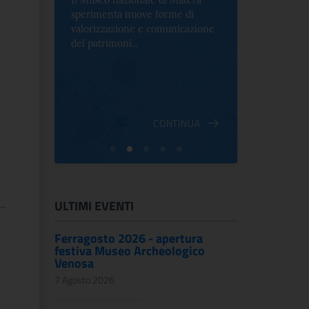
Il Museo nazionale di Matera
Per la prima 
sperimenta nuove forme di
Palazzo Alt
2 le
valorizzazione e comunicazione
mostra che c
e Antica
del patrimoni...
an...
ndici
INUA
CONTINUA
ULTIMI EVENTI
Ferragosto 2026 - apertura
festiva Museo Archeologico
Venosa
7 Agosto 2026