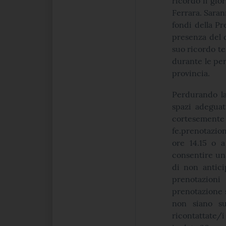
ricordo il gio
Ferrara. Saran
fondi della Pr
presenza del d
suo ricordo te
durante le perq
provincia.
Perdurando la
spazi adeguat
cortesemente
fe.prenotazion
ore 14.15 o a
consentire una
di non antici
prenotazioni 
prenotazione s
non siano su
ricontattate/i