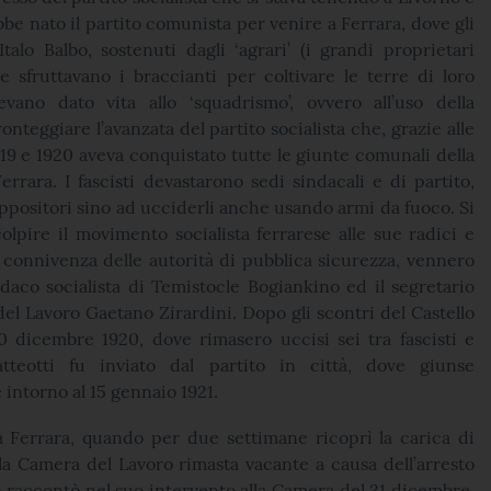
bbe nato il partito comunista per venire a Ferrara, dove gli
Italo Balbo, sostenuti dagli ‘agrari’ (i grandi proprietari
he sfruttavano i braccianti per coltivare le terre di loro
evano dato vita allo ‘squadrismo’, ovvero all’uso della
onteggiare l’avanzata del partito socialista che, grazie alle
919 e 1920 aveva conquistato tutte le giunte comunali della
errara. I fascisti devastarono sedi sindacali e di partito,
positori sino ad ucciderli anche usando armi da fuoco. Si
lpire il movimento socialista ferrarese alle sue radici e
 connivenza delle autorità di pubblica sicurezza, vennero
indaco socialista di Temistocle Bogiankino ed il segretario
el Lavoro Gaetano Zirardini. Dopo gli scontri del Castello
0 dicembre 1920, dove rimasero uccisi sei tra fascisti e
Matteotti fu inviato dal partito in città, dove giunse
intorno al 15 gennaio 1921.
 Ferrara, quando per due settimane ricoprì la carica di
la Camera del Lavoro rimasta vacante a causa dell’arresto
lo raccontò nel suo intervento alla Camera del 31 dicembre.