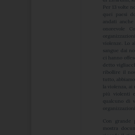
Per 13 volte n
quei paesi do
andati anche 
onorevole Co
organizzazioni
violenze. Lo a
sangue dai nos
ci hanno offes
detto vigliacc
ribollire il 
tutto, abbiamo
la violenza, a
più violenti 
qualcuno di v
organizzazioni
Con grande pi
mostra docume