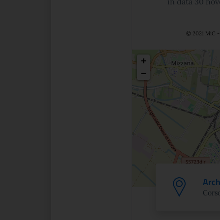
in data 30 nov
© 2021 MiC - 
Posizio
+
−
Arch
Corso