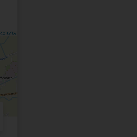
,
CC-BY-SA