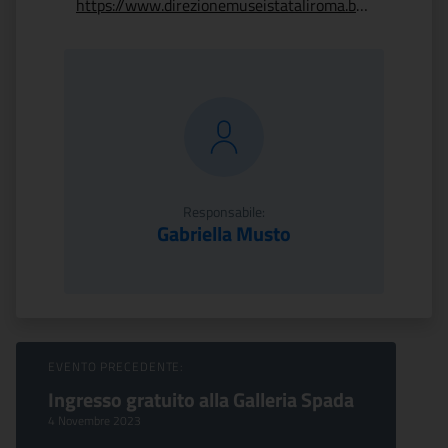
https://www.direzionemuseistataliroma.beniculturali.it/istituti/pantheon/
Responsabile:
Gabriella Musto
Sfoglia Eventi
EVENTO PRECEDENTE:
Ingresso gratuito alla Galleria Spada
4 Novembre 2023