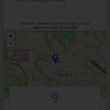
Non è prevista la prenotazione.
© 2021 MiC - Pubblicato il 2023-10-26 14:59:21 / Ultimo
aggiornamento 2023-10-30 11:38:22
Leaflet
| Map data ©
OpenStreetMap
contributors,
CC-BY-SA
+
Posizione
−